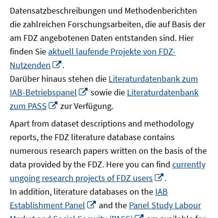
Datensatzbeschreibungen und Methodenberichten
die zahlreichen Forschungsarbeiten, die auf Basis der
am FDZ angebotenen Daten entstanden sind. Hier
finden Sie
aktuell laufende Projekte von FDZ-
In
Nutzenden
.
neuem
Darüber hinaus stehen die
Literaturdatenbank zum
Fenster
In
IAB-Betriebspanel
sowie die
Literaturdatenbank
öffnen
neuem
In
zum PASS
zur Verfügung.
Fenster
neuem
Apart from dataset descriptions and methodology
öffnen
Fenster
reports, the FDZ literature database contains
öffnen
numerous research papers written on the basis of the
data provided by the FDZ. Here you can find
currently
In
ungoing research projects of FDZ users
.
neuem
In addition, literature databases on the
IAB
Fenster
In
Establishment Panel
and the
Panel Study Labour
öffnen
neuem
In