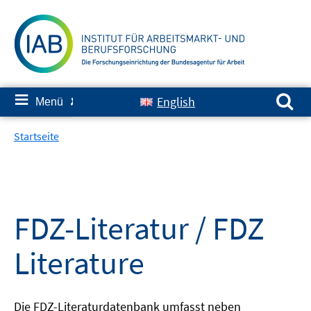
Springe
zum
Inhalt
Suchen nach:
≡
English
Menü
✘
Startseite
FDZ-Literatur / FDZ
Literature
Die FDZ-Literaturdatenbank umfasst neben