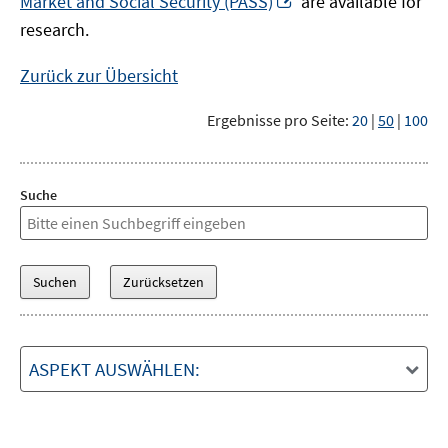
Market and Social Security (PASS)
are available for
Fenster
neuem
research.
öffnen
Fenster
öffnen
Zurück zur Übersicht
Ergebnisse pro Seite:
20
|
50
|
100
Suche
ASPEKT AUSWÄHLEN: