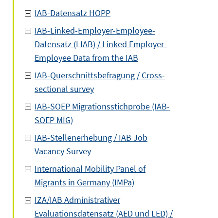
IAB-Datensatz HOPP
IAB-Linked-Employer-Employee-
Datensatz (LIAB) / Linked Employer-
Employee Data from the IAB
IAB-Querschnittsbefragung / Cross-
sectional survey
IAB-SOEP Migrationsstichprobe (IAB-
SOEP MIG)
IAB-Stellenerhebung / IAB Job
Vacancy Survey
International Mobility Panel of
Migrants in Germany (IMPa)
IZA/IAB Administrativer
Evaluationsdatensatz (AED und LED) /