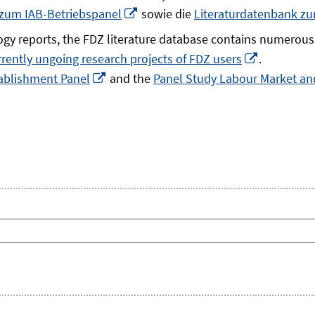
In
 zum IAB-Betriebspanel
sowie die
Literaturdatenbank z
neuem
gy reports, the FDZ literature database contains numerous 
Fenster
In
rrently ungoing research projects of FDZ users
.
öffnen
In
neuem
ablishment Panel
and the
Panel Study Labour Market and
neuem
Fenster
Fenster
öffnen
öffnen