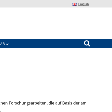
English
Suchen nach:
IAB
hen Forschungsarbeiten, die auf Basis der am
In
.