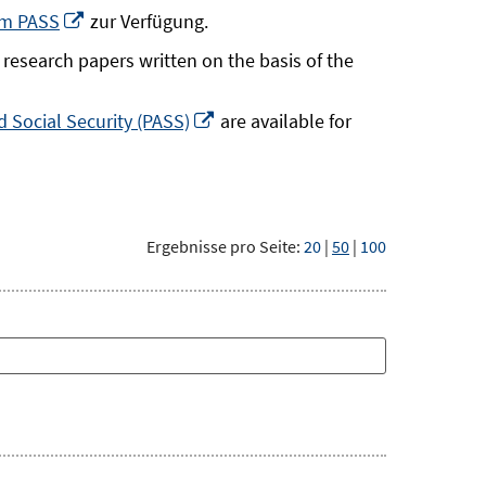
neuem
In
um PASS
zur Verfügung.
Fenster
neuem
research papers written on the basis of the
öffnen
Fenster
öffnen
In
 Social Security (PASS)
are available for
neuem
Fenster
öffnen
Ergebnisse pro Seite:
20
|
50
|
100