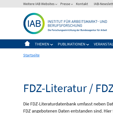
Springe
Weitere IAB Websites
Presse
Kontakt
IAB-Newslet
zum
Inhalt
THEMEN
PUBLIKATIONEN
VERANSTA
Startseite
FDZ-Literatur / FDZ
Die FDZ-Literaturdatenbank umfasst neben Dat
FDZ angebotenen Daten entstanden sind. Hier 