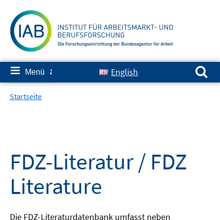
Springe
zum
Inhalt
Suchen nach:
≡
English
Menü
✘
Startseite
FDZ-Literatur / FDZ
Literature
Die FDZ-Literaturdatenbank umfasst neben