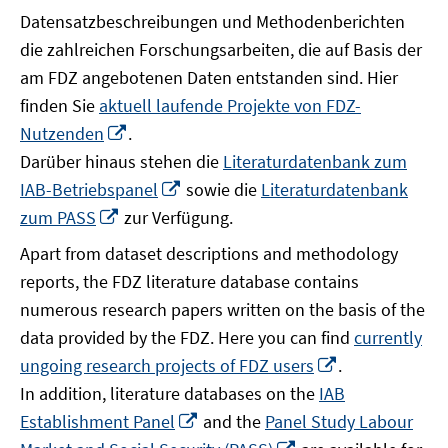
Datensatzbeschreibungen und Methodenberichten
die zahlreichen Forschungsarbeiten, die auf Basis der
am FDZ angebotenen Daten entstanden sind. Hier
finden Sie
aktuell laufende Projekte von FDZ-
In
Nutzenden
.
neuem
Darüber hinaus stehen die
Literaturdatenbank zum
Fenster
In
IAB-Betriebspanel
sowie die
Literaturdatenbank
öffnen
neuem
In
zum PASS
zur Verfügung.
Fenster
neuem
Apart from dataset descriptions and methodology
öffnen
Fenster
reports, the FDZ literature database contains
öffnen
numerous research papers written on the basis of the
data provided by the FDZ. Here you can find
currently
In
ungoing research projects of FDZ users
.
neuem
In addition, literature databases on the
IAB
Fenster
In
Establishment Panel
and the
Panel Study Labour
öffnen
neuem
In