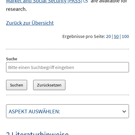
Market and Social Security (PASS)
are available for
Fenster
neuem
research.
öffnen
Fenster
öffnen
Zurück zur Übersicht
Ergebnisse pro Seite:
20
|
50
|
100
Suche
ASPEKT AUSWÄHLEN:
2 Literaturhinweise