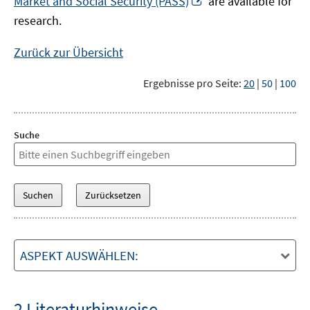
Market and Social Security (PASS)
are available for
Fenster
neuem
research.
öffnen
Fenster
öffnen
Zurück zur Übersicht
Ergebnisse pro Seite:
20
|
50
|
100
Suche
ASPEKT AUSWÄHLEN:
2 Literaturhinweise