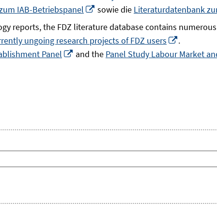
In
 zum IAB-Betriebspanel
sowie die
Literaturdatenbank z
neuem
gy reports, the FDZ literature database contains numerous 
Fenster
In
rrently ungoing research projects of FDZ users
.
öffnen
In
neuem
ablishment Panel
and the
Panel Study Labour Market and
neuem
Fenster
Fenster
öffnen
öffnen