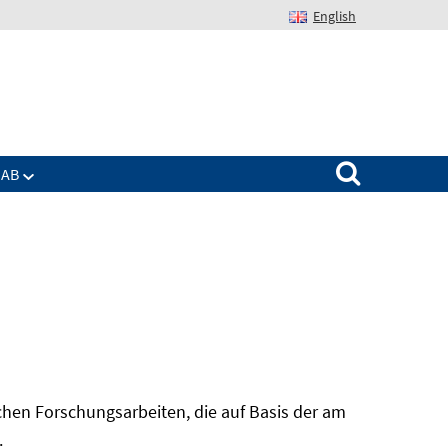
English
Suchen nach:
IAB
hen Forschungsarbeiten, die auf Basis der am
In
.