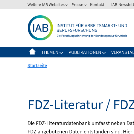
Springe
Weitere IAB Websites
Presse
Kontakt
IAB-Newslet
zum
Inhalt
THEMEN
PUBLIKATIONEN
VERANSTA
Startseite
FDZ-Literatur / FDZ
Die FDZ-Literaturdatenbank umfasst neben Dat
FDZ angebotenen Daten entstanden sind. Hier 