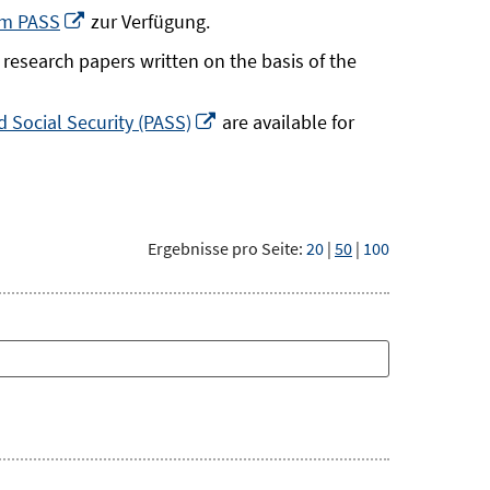
neuem
In
um PASS
zur Verfügung.
Fenster
neuem
research papers written on the basis of the
öffnen
Fenster
öffnen
In
 Social Security (PASS)
are available for
neuem
Fenster
öffnen
Ergebnisse pro Seite:
20
|
50
|
100