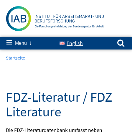
Springe
zum
Inhalt
Suchen nach:
≡
English
Menü
✘
Startseite
FDZ-Literatur / FDZ
Literature
Die FDZ-Literaturdatenbank umfasst neben