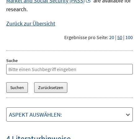
Market and Social Security (PASS)
are available for
Fenster
neuem
research.
öffnen
Fenster
öffnen
Zurück zur Übersicht
Ergebnisse pro Seite:
20
|
50
|
100
Suche
ASPEKT AUSWÄHLEN:
4 Literaturhinweise