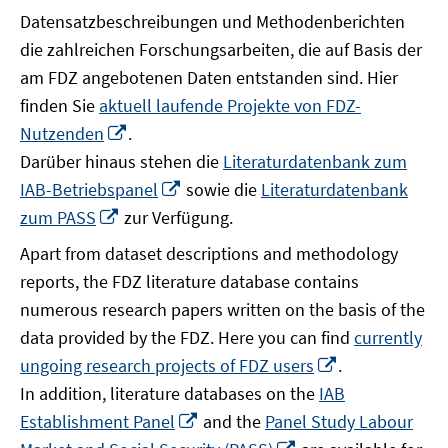
Datensatzbeschreibungen und Methodenberichten
die zahlreichen Forschungsarbeiten, die auf Basis der
am FDZ angebotenen Daten entstanden sind. Hier
finden Sie
aktuell laufende Projekte von FDZ-
In
Nutzenden
.
neuem
Darüber hinaus stehen die
Literaturdatenbank zum
Fenster
In
IAB-Betriebspanel
sowie die
Literaturdatenbank
öffnen
neuem
In
zum PASS
zur Verfügung.
Fenster
neuem
Apart from dataset descriptions and methodology
öffnen
Fenster
reports, the FDZ literature database contains
öffnen
numerous research papers written on the basis of the
data provided by the FDZ. Here you can find
currently
In
ungoing research projects of FDZ users
.
neuem
In addition, literature databases on the
IAB
Fenster
In
Establishment Panel
and the
Panel Study Labour
öffnen
neuem
In