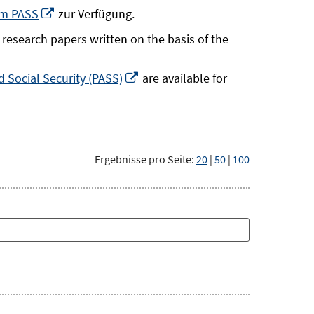
neuem
In
um PASS
zur Verfügung.
Fenster
neuem
research papers written on the basis of the
öffnen
Fenster
öffnen
In
 Social Security (PASS)
are available for
neuem
Fenster
öffnen
Ergebnisse pro Seite:
20
|
50
|
100