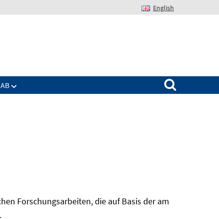
English
Suchen nach:
IAB
hen Forschungsarbeiten, die auf Basis der am
In
.