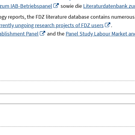
In
 zum IAB-Betriebspanel
sowie die
Literaturdatenbank z
neuem
gy reports, the FDZ literature database contains numerous 
Fenster
In
rrently ungoing research projects of FDZ users
.
öffnen
In
neuem
ablishment Panel
and the
Panel Study Labour Market and
neuem
Fenster
Fenster
öffnen
öffnen