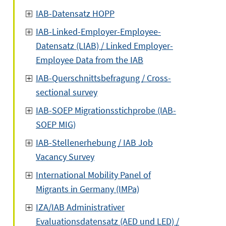
IAB-Datensatz HOPP
IAB-Linked-Employer-Employee-
Datensatz (LIAB) / Linked Employer-
Employee Data from the IAB
IAB-Querschnittsbefragung / Cross-
sectional survey
IAB-SOEP Migrationsstichprobe (IAB-
SOEP MIG)
IAB-Stellenerhebung / IAB Job
Vacancy Survey
International Mobility Panel of
Migrants in Germany (IMPa)
IZA/IAB Administrativer
Evaluationsdatensatz (AED und LED) /