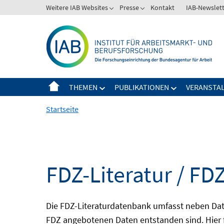
Springe
Weitere IAB Websites
Presse
Kontakt
IAB-Newslet
zum
Inhalt
THEMEN
PUBLIKATIONEN
VERANSTA
Startseite
FDZ-Literatur / FDZ
Die FDZ-Literaturdatenbank umfasst neben Dat
FDZ angebotenen Daten entstanden sind. Hier 