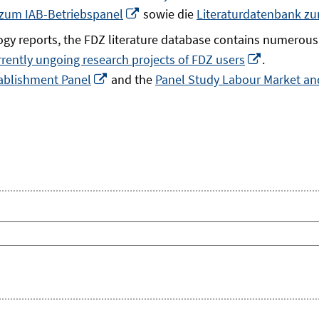
In
 zum IAB-Betriebspanel
sowie die
Literaturdatenbank z
neuem
gy reports, the FDZ literature database contains numerous 
Fenster
In
rrently ungoing research projects of FDZ users
.
öffnen
In
neuem
ablishment Panel
and the
Panel Study Labour Market and
neuem
Fenster
Fenster
öffnen
öffnen