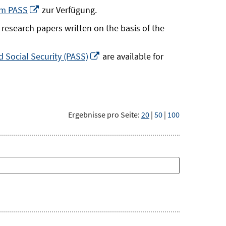
neuem
In
um PASS
zur Verfügung.
Fenster
neuem
research papers written on the basis of the
öffnen
Fenster
öffnen
In
 Social Security (PASS)
are available for
neuem
Fenster
öffnen
Ergebnisse pro Seite:
20
|
50
|
100