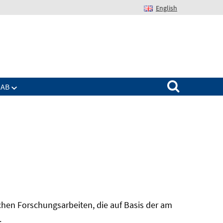
English
Suchen nach:
IAB
hen Forschungsarbeiten, die auf Basis der am
In
.