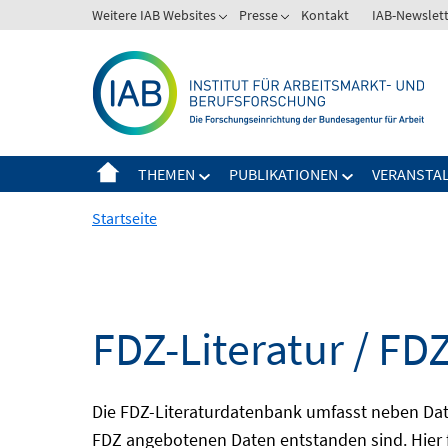
Springe
Weitere IAB Websites
Presse
Kontakt
IAB-Newslet
zum
Inhalt
THEMEN
PUBLIKATIONEN
VERANSTA
Startseite
FDZ-Literatur / FDZ
Die FDZ-Literaturdatenbank umfasst neben Dat
FDZ angebotenen Daten entstanden sind. Hier 