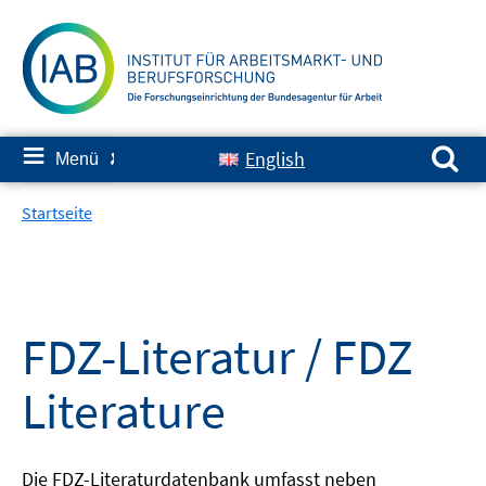
Springe
zum
Inhalt
Suchen nach:
≡
English
Menü
✘
Startseite
FDZ-Literatur / FDZ
Literature
Die FDZ-Literaturdatenbank umfasst neben