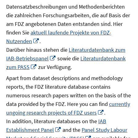
Datensatzbeschreibungen und Methodenberichten
die zahlreichen Forschungsarbeiten, die auf Basis der
am FDZ angebotenen Daten entstanden sind. Hier
finden Sie
aktuell laufende Projekte von FDZ-
In
Nutzenden
.
neuem
Darüber hinaus stehen die
Literaturdatenbank zum
Fenster
In
IAB-Betriebspanel
sowie die
Literaturdatenbank
öffnen
neuem
In
zum PASS
zur Verfügung.
Fenster
neuem
Apart from dataset descriptions and methodology
öffnen
Fenster
reports, the FDZ literature database contains
öffnen
numerous research papers written on the basis of the
data provided by the FDZ. Here you can find
currently
In
ungoing research projects of FDZ users
.
neuem
In addition, literature databases on the
IAB
Fenster
In
Establishment Panel
and the
Panel Study Labour
öffnen
neuem
In