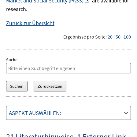
Market and Social Security (PASS)
are available for
Fenster
neuem
research.
öffnen
Fenster
öffnen
Zurück zur Übersicht
Ergebnisse pro Seite:
20
|
50
|
100
Suche
ASPEKT AUSWÄHLEN:
21 Literaturhinweise
,
1 Externer Link