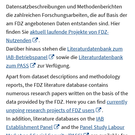
Datensatzbeschreibungen und Methodenberichten
die zahlreichen Forschungsarbeiten, die auf Basis der
am FDZ angebotenen Daten entstanden sind. Hier
finden Sie
aktuell laufende Projekte von FDZ-
In
Nutzenden
.
neuem
Darüber hinaus stehen die
Literaturdatenbank zum
Fenster
In
IAB-Betriebspanel
sowie die
Literaturdatenbank
öffnen
neuem
In
zum PASS
zur Verfügung.
Fenster
neuem
Apart from dataset descriptions and methodology
öffnen
Fenster
reports, the FDZ literature database contains
öffnen
numerous research papers written on the basis of the
data provided by the FDZ. Here you can find
currently
In
ungoing research projects of FDZ users
.
neuem
In addition, literature databases on the
IAB
Fenster
In
Establishment Panel
and the
Panel Study Labour
öffnen
neuem
In