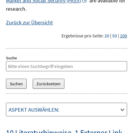
Market and Social Security (PASS)
are available for
Fenster
neuem
research.
öffnen
Fenster
öffnen
Zurück zur Übersicht
Ergebnisse pro Seite:
20
|
50
|
100
Suche
ASPEKT AUSWÄHLEN:
10 Literaturhinweise
,
1 Externer Link