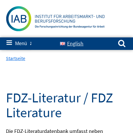
Springe
zum
Inhalt
Suchen nach:
≡
English
Menü
✘
Startseite
FDZ-Literatur / FDZ
Literature
Die FDZ-Literaturdatenbank umfasst neben