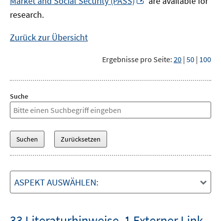
Market and Social Security (PASS)
are available for
Fenster
neuem
research.
öffnen
Fenster
öffnen
Zurück zur Übersicht
Ergebnisse pro Seite:
20
|
50
|
100
Suche
ASPEKT AUSWÄHLEN:
33 Literaturhinweise
,
1 Externer Link