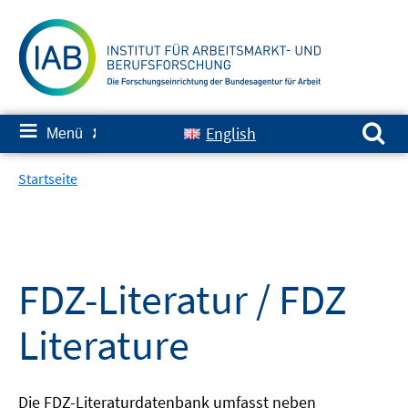
Springe
zum
Inhalt
Suchen nach:
≡
English
Menü
✘
Startseite
FDZ-Literatur / FDZ
Literature
Die FDZ-Literaturdatenbank umfasst neben