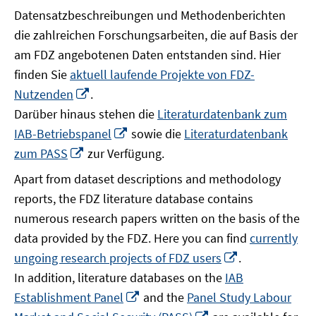
Datensatzbeschreibungen und Methodenberichten
die zahlreichen Forschungsarbeiten, die auf Basis der
am FDZ angebotenen Daten entstanden sind. Hier
finden Sie
aktuell laufende Projekte von FDZ-
In
Nutzenden
.
neuem
Darüber hinaus stehen die
Literaturdatenbank zum
Fenster
In
IAB-Betriebspanel
sowie die
Literaturdatenbank
öffnen
neuem
In
zum PASS
zur Verfügung.
Fenster
neuem
Apart from dataset descriptions and methodology
öffnen
Fenster
reports, the FDZ literature database contains
öffnen
numerous research papers written on the basis of the
data provided by the FDZ. Here you can find
currently
In
ungoing research projects of FDZ users
.
neuem
In addition, literature databases on the
IAB
Fenster
In
Establishment Panel
and the
Panel Study Labour
öffnen
neuem
In