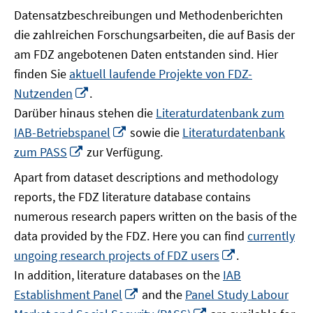
Datensatzbeschreibungen und Methodenberichten
die zahlreichen Forschungsarbeiten, die auf Basis der
am FDZ angebotenen Daten entstanden sind. Hier
finden Sie
aktuell laufende Projekte von FDZ-
In
Nutzenden
.
neuem
Darüber hinaus stehen die
Literaturdatenbank zum
Fenster
In
IAB-Betriebspanel
sowie die
Literaturdatenbank
öffnen
neuem
In
zum PASS
zur Verfügung.
Fenster
neuem
Apart from dataset descriptions and methodology
öffnen
Fenster
reports, the FDZ literature database contains
öffnen
numerous research papers written on the basis of the
data provided by the FDZ. Here you can find
currently
In
ungoing research projects of FDZ users
.
neuem
In addition, literature databases on the
IAB
Fenster
In
Establishment Panel
and the
Panel Study Labour
öffnen
neuem
In