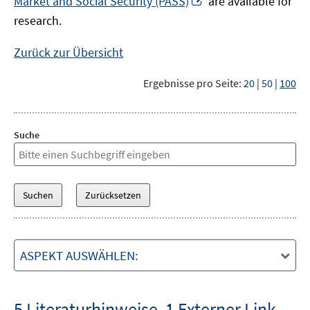
Market and Social Security (PASS)
are available for
Fenster
neuem
research.
öffnen
Fenster
öffnen
Zurück zur Übersicht
Ergebnisse pro Seite:
20
|
50
|
100
Suche
ASPEKT AUSWÄHLEN:
5 Literaturhinweise
,
1 Externer Link