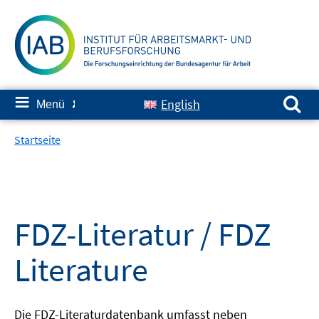
Springe
zum
Inhalt
Suchen nach:
≡
English
Menü
✘
Startseite
FDZ-Literatur / FDZ
Literature
Die FDZ-Literaturdatenbank umfasst neben