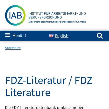
Springe
zum
Inhalt
Suchen nach:
≡
English
Menü
✘
Startseite
FDZ-Literatur / FDZ
Literature
Die FDZ-Literaturdatenbank umfasst neben