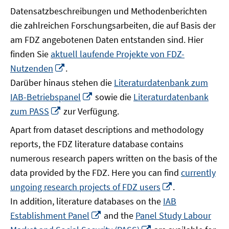
Datensatzbeschreibungen und Methodenberichten
die zahlreichen Forschungsarbeiten, die auf Basis der
am FDZ angebotenen Daten entstanden sind. Hier
finden Sie
aktuell laufende Projekte von FDZ-
In
Nutzenden
.
neuem
Darüber hinaus stehen die
Literaturdatenbank zum
Fenster
In
IAB-Betriebspanel
sowie die
Literaturdatenbank
öffnen
neuem
In
zum PASS
zur Verfügung.
Fenster
neuem
Apart from dataset descriptions and methodology
öffnen
Fenster
reports, the FDZ literature database contains
öffnen
numerous research papers written on the basis of the
data provided by the FDZ. Here you can find
currently
In
ungoing research projects of FDZ users
.
neuem
In addition, literature databases on the
IAB
Fenster
In
Establishment Panel
and the
Panel Study Labour
öffnen
neuem
In