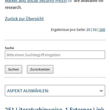
Market and Social Security (PASS)
are available for
Fenster
neuem
research.
öffnen
Fenster
öffnen
Zurück zur Übersicht
Ergebnisse pro Seite:
20
|
50
|
100
Suche
ASPEKT AUSWÄHLEN:
251 Literaturhinweise
,
1 Externer Link