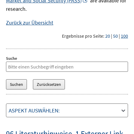
Market and Social Security (PASS)
are available for
Fenster
neuem
research.
öffnen
Fenster
öffnen
Zurück zur Übersicht
Ergebnisse pro Seite:
20
|
50
|
100
Suche
ASPEKT AUSWÄHLEN:
96 Literaturhinweise
,
1 Externer Link