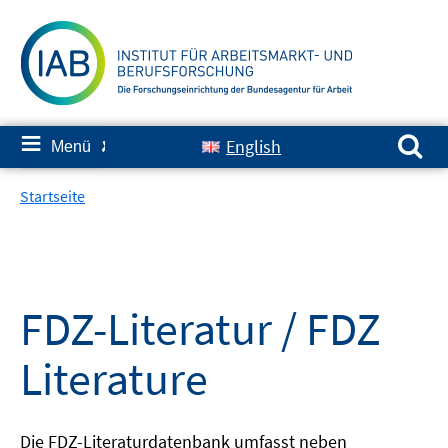
Springe
zum
Inhalt
Suchen nach:
≡
English
Menü
✘
Startseite
FDZ-Literatur / FDZ
Literature
Die FDZ-Literaturdatenbank umfasst neben