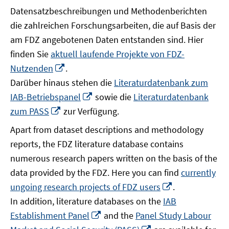
Datensatzbeschreibungen und Methodenberichten
die zahlreichen Forschungsarbeiten, die auf Basis der
am FDZ angebotenen Daten entstanden sind. Hier
finden Sie
aktuell laufende Projekte von FDZ-
In
Nutzenden
.
neuem
Darüber hinaus stehen die
Literaturdatenbank zum
Fenster
In
IAB-Betriebspanel
sowie die
Literaturdatenbank
öffnen
neuem
In
zum PASS
zur Verfügung.
Fenster
neuem
Apart from dataset descriptions and methodology
öffnen
Fenster
reports, the FDZ literature database contains
öffnen
numerous research papers written on the basis of the
data provided by the FDZ. Here you can find
currently
In
ungoing research projects of FDZ users
.
neuem
In addition, literature databases on the
IAB
Fenster
In
Establishment Panel
and the
Panel Study Labour
öffnen
neuem
In