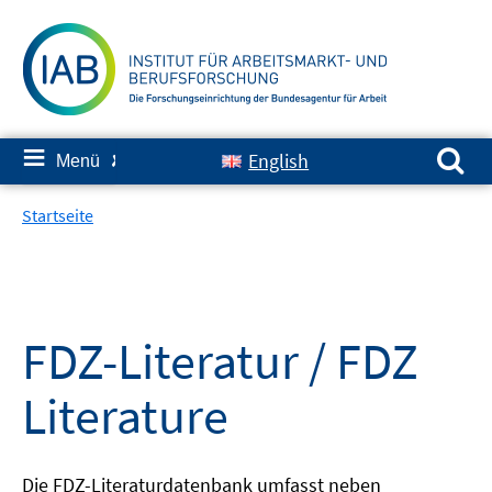
Springe
zum
Inhalt
Suchen nach:
≡
English
Menü
✘
Startseite
FDZ-Literatur / FDZ
Literature
Die FDZ-Literaturdatenbank umfasst neben