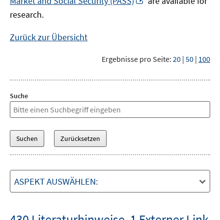
Market and Social Security (PASS)
are available for
Fenster
neuem
research.
öffnen
Fenster
öffnen
Zurück zur Übersicht
Ergebnisse pro Seite:
20
|
50
|
100
Suche
ASPEKT AUSWÄHLEN:
430 Literaturhinweise
,
1 Externer Link