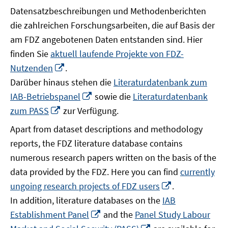
Datensatzbeschreibungen und Methodenberichten
die zahlreichen Forschungsarbeiten, die auf Basis der
am FDZ angebotenen Daten entstanden sind. Hier
finden Sie
aktuell laufende Projekte von FDZ-
In
Nutzenden
.
neuem
Darüber hinaus stehen die
Literaturdatenbank zum
Fenster
In
IAB-Betriebspanel
sowie die
Literaturdatenbank
öffnen
neuem
In
zum PASS
zur Verfügung.
Fenster
neuem
Apart from dataset descriptions and methodology
öffnen
Fenster
reports, the FDZ literature database contains
öffnen
numerous research papers written on the basis of the
data provided by the FDZ. Here you can find
currently
In
ungoing research projects of FDZ users
.
neuem
In addition, literature databases on the
IAB
Fenster
In
Establishment Panel
and the
Panel Study Labour
öffnen
neuem
In