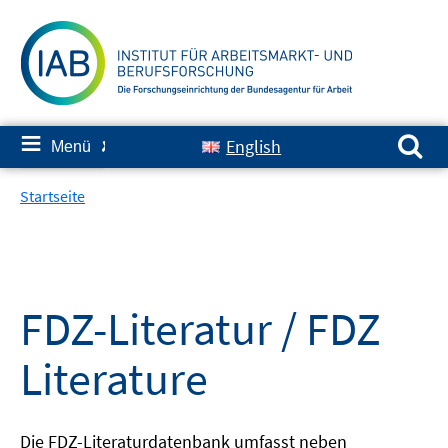
Springe
zum
Inhalt
Suchen nach:
≡
English
Menü
✘
Startseite
FDZ-Literatur / FDZ
Literature
Die FDZ-Literaturdatenbank umfasst neben