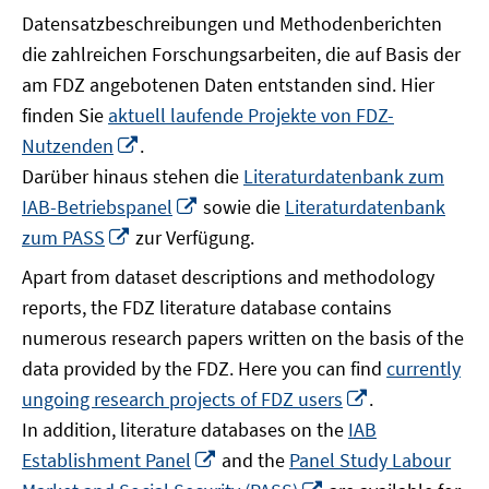
Datensatzbeschreibungen und Methodenberichten
die zahlreichen Forschungsarbeiten, die auf Basis der
am FDZ angebotenen Daten entstanden sind. Hier
finden Sie
aktuell laufende Projekte von FDZ-
In
Nutzenden
.
neuem
Darüber hinaus stehen die
Literaturdatenbank zum
Fenster
In
IAB-Betriebspanel
sowie die
Literaturdatenbank
öffnen
neuem
In
zum PASS
zur Verfügung.
Fenster
neuem
Apart from dataset descriptions and methodology
öffnen
Fenster
reports, the FDZ literature database contains
öffnen
numerous research papers written on the basis of the
data provided by the FDZ. Here you can find
currently
In
ungoing research projects of FDZ users
.
neuem
In addition, literature databases on the
IAB
Fenster
In
Establishment Panel
and the
Panel Study Labour
öffnen
neuem
In