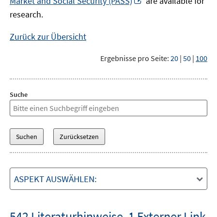
Market and Social Security (PASS)
are available for
Fenster
neuem
research.
öffnen
Fenster
öffnen
Zurück zur Übersicht
Ergebnisse pro Seite:
20
|
50
|
100
Suche
ASPEKT AUSWÄHLEN:
542 Literaturhinweise
,
1 Externer Link