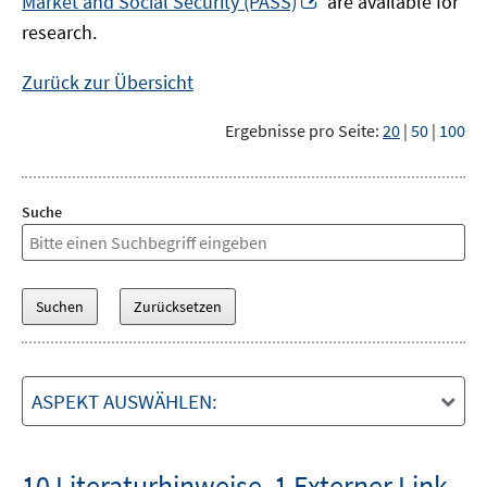
Market and Social Security (PASS)
are available for
Fenster
neuem
research.
öffnen
Fenster
öffnen
Zurück zur Übersicht
Ergebnisse pro Seite:
20
|
50
|
100
Suche
ASPEKT AUSWÄHLEN:
10 Literaturhinweise
,
1 Externer Link