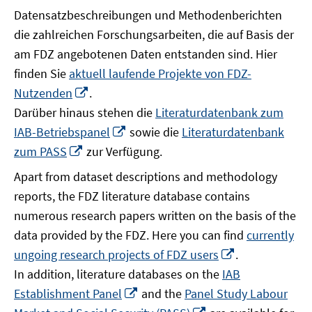
Datensatzbeschreibungen und Methodenberichten
die zahlreichen Forschungsarbeiten, die auf Basis der
am FDZ angebotenen Daten entstanden sind. Hier
finden Sie
aktuell laufende Projekte von FDZ-
In
Nutzenden
.
neuem
Darüber hinaus stehen die
Literaturdatenbank zum
Fenster
In
IAB-Betriebspanel
sowie die
Literaturdatenbank
öffnen
neuem
In
zum PASS
zur Verfügung.
Fenster
neuem
Apart from dataset descriptions and methodology
öffnen
Fenster
reports, the FDZ literature database contains
öffnen
numerous research papers written on the basis of the
data provided by the FDZ. Here you can find
currently
In
ungoing research projects of FDZ users
.
neuem
In addition, literature databases on the
IAB
Fenster
In
Establishment Panel
and the
Panel Study Labour
öffnen
neuem
In