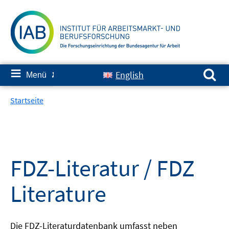
Springe
zum
Inhalt
Suchen nach:
≡
English
Menü
✘
Startseite
FDZ-Literatur / FDZ
Literature
Die FDZ-Literaturdatenbank umfasst neben