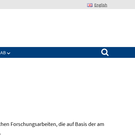
English
Suchen nach:
IAB
hen Forschungsarbeiten, die auf Basis der am
In
.