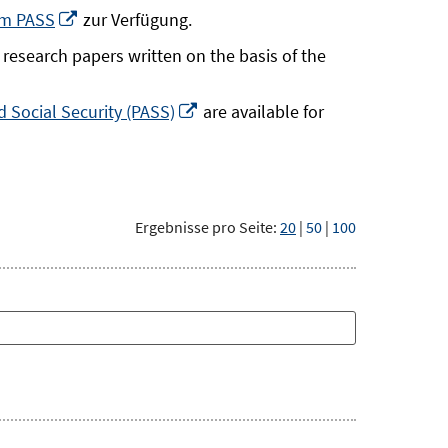
neuem
In
um PASS
zur Verfügung.
Fenster
neuem
research papers written on the basis of the
öffnen
Fenster
öffnen
In
 Social Security (PASS)
are available for
neuem
Fenster
öffnen
Ergebnisse pro Seite:
20
|
50
|
100