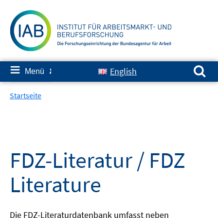
Springe
zum
Inhalt
Suchen nach:
≡
English
Menü
✘
Startseite
FDZ-Literatur / FDZ
Literature
Die FDZ-Literaturdatenbank umfasst neben