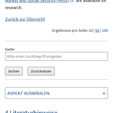
Market and Social Security (PASS)
are available for
Fenster
neuem
research.
öffnen
Fenster
öffnen
Zurück zur Übersicht
Ergebnisse pro Seite:
20
|
50
|
100
Suche
ASPEKT AUSWÄHLEN:
4 Literaturhinweise