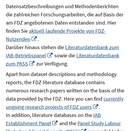
Datensatzbeschreibungen und Methodenberichten
die zahlreichen Forschungsarbeiten, die auf Basis der
am FDZ angebotenen Daten entstanden sind. Hier
finden Sie
aktuell laufende Projekte von FDZ-
In
Nutzenden
.
neuem
Darüber hinaus stehen die
Literaturdatenbank zum
Fenster
In
IAB-Betriebspanel
sowie die
Literaturdatenbank
öffnen
neuem
In
zum PASS
zur Verfügung.
Fenster
neuem
Apart from dataset descriptions and methodology
öffnen
Fenster
reports, the FDZ literature database contains
öffnen
numerous research papers written on the basis of the
data provided by the FDZ. Here you can find
currently
In
ungoing research projects of FDZ users
.
neuem
In addition, literature databases on the
IAB
Fenster
In
Establishment Panel
and the
Panel Study Labour
öffnen
neuem
In