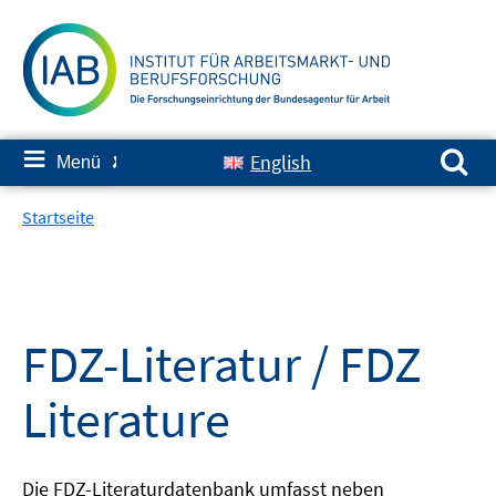
Springe
zum
Inhalt
Suchen nach:
≡
English
Menü
✘
Startseite
FDZ-Literatur / FDZ
Literature
Die FDZ-Literaturdatenbank umfasst neben