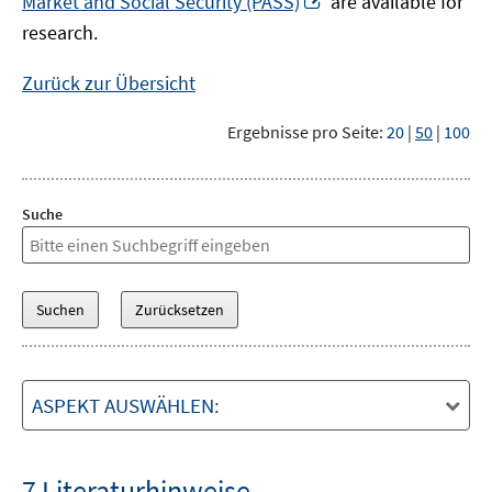
Market and Social Security (PASS)
are available for
Fenster
neuem
research.
öffnen
Fenster
öffnen
Zurück zur Übersicht
Ergebnisse pro Seite:
20
|
50
|
100
Suche
ASPEKT AUSWÄHLEN:
7 Literaturhinweise