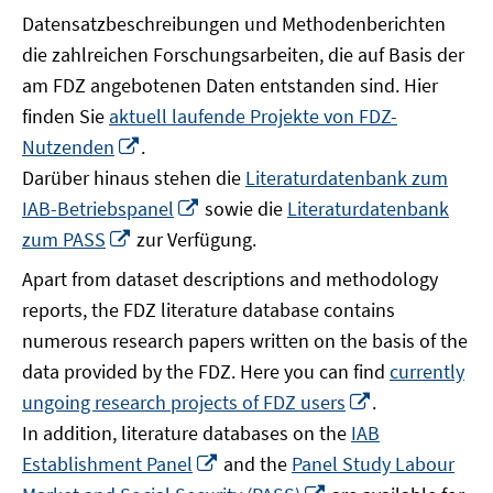
Datensatzbeschreibungen und Methodenberichten
die zahlreichen Forschungsarbeiten, die auf Basis der
am FDZ angebotenen Daten entstanden sind. Hier
finden Sie
aktuell laufende Projekte von FDZ-
In
Nutzenden
.
neuem
Darüber hinaus stehen die
Literaturdatenbank zum
Fenster
In
IAB-Betriebspanel
sowie die
Literaturdatenbank
öffnen
neuem
In
zum PASS
zur Verfügung.
Fenster
neuem
Apart from dataset descriptions and methodology
öffnen
Fenster
reports, the FDZ literature database contains
öffnen
numerous research papers written on the basis of the
data provided by the FDZ. Here you can find
currently
In
ungoing research projects of FDZ users
.
neuem
In addition, literature databases on the
IAB
Fenster
In
Establishment Panel
and the
Panel Study Labour
öffnen
neuem
In