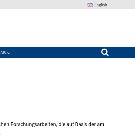
English
Suchen nach:
IAB
hen Forschungsarbeiten, die auf Basis der am
In
.