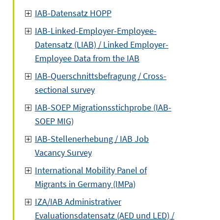
IAB-Datensatz HOPP
IAB-Linked-Employer-Employee-
Datensatz (LIAB) / Linked Employer-
Employee Data from the IAB
IAB-Querschnittsbefragung / Cross-
sectional survey
IAB-SOEP Migrationsstichprobe (IAB-
SOEP MIG)
IAB-Stellenerhebung / IAB Job
Vacancy Survey
International Mobility Panel of
Migrants in Germany (IMPa)
IZA/IAB Administrativer
Evaluationsdatensatz (AED und LED) /