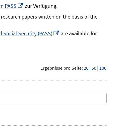
neuem
In
um PASS
zur Verfügung.
Fenster
neuem
research papers written on the basis of the
öffnen
Fenster
öffnen
In
 Social Security (PASS)
are available for
neuem
Fenster
öffnen
Ergebnisse pro Seite:
20
|
50
|
100