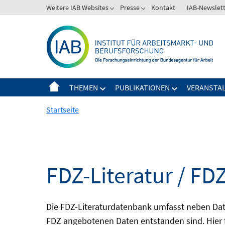
Springe
Weitere IAB Websites
Presse
Kontakt
IAB-Newslet
zum
Inhalt
THEMEN
PUBLIKATIONEN
VERANSTA
Startseite
FDZ-Literatur / FDZ
Die FDZ-Literaturdatenbank umfasst neben Dat
FDZ angebotenen Daten entstanden sind. Hier 