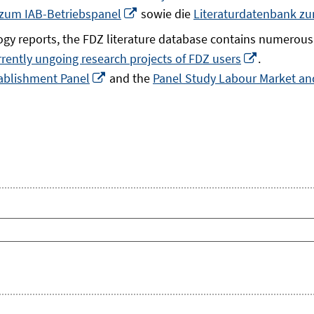
In
 zum IAB-Betriebspanel
sowie die
Literaturdatenbank z
neuem
gy reports, the FDZ literature database contains numerous 
Fenster
In
rrently ungoing research projects of FDZ users
.
öffnen
In
neuem
ablishment Panel
and the
Panel Study Labour Market and
neuem
Fenster
Fenster
öffnen
öffnen