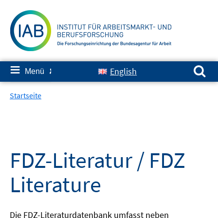
Springe
zum
Inhalt
Suchen nach:
≡
English
Menü
✘
Startseite
FDZ-Literatur / FDZ
Literature
Die FDZ-Literaturdatenbank umfasst neben