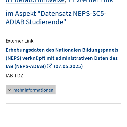
im Aspekt "Datensatz NEPS-SC5-
ADIAB Studierende"
Externer Link
Erhebungsdaten des Nationalen Bildungspanels
(NEPS) verknüpft mit administrativen Daten des
In
IAB (NEPS-ADIAB)
(07.05.2025)
neuem
IAB-FDZ
Fenster
öffnen
mehr Informationen