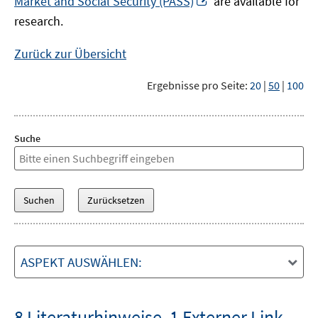
Market and Social Security (PASS)
are available for
Fenster
neuem
research.
öffnen
Fenster
öffnen
Zurück zur Übersicht
Ergebnisse pro Seite:
20
|
50
|
100
Suche
ASPEKT AUSWÄHLEN:
8 Literaturhinweise
,
1 Externer Link