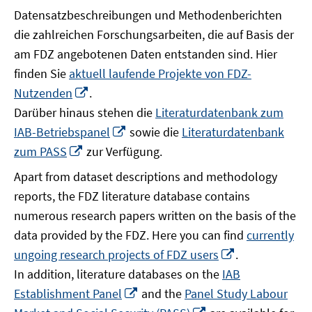
Datensatzbeschreibungen und Methodenberichten
die zahlreichen Forschungsarbeiten, die auf Basis der
am FDZ angebotenen Daten entstanden sind. Hier
finden Sie
aktuell laufende Projekte von FDZ-
In
Nutzenden
.
neuem
Darüber hinaus stehen die
Literaturdatenbank zum
Fenster
In
IAB-Betriebspanel
sowie die
Literaturdatenbank
öffnen
neuem
In
zum PASS
zur Verfügung.
Fenster
neuem
Apart from dataset descriptions and methodology
öffnen
Fenster
reports, the FDZ literature database contains
öffnen
numerous research papers written on the basis of the
data provided by the FDZ. Here you can find
currently
In
ungoing research projects of FDZ users
.
neuem
In addition, literature databases on the
IAB
Fenster
In
Establishment Panel
and the
Panel Study Labour
öffnen
neuem
In