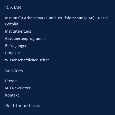
Footer
Das IAB
Inhalt
Institut für Arbeitsmarkt- und Berufsforschung (IAB) – unser
Leitbild
Institutsleitung
Graduiertenprogramm
Befragungen
Projekte
Wissenschaftlicher Beirat
Services
Presse
IAB-Newsletter
Kontakt
Rechtliche Links