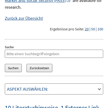
Market and Social Security (PASS)
are available for
Fenster
neuem
research.
öffnen
Fenster
öffnen
Zurück zur Übersicht
Ergebnisse pro Seite:
20
|
50
|
100
Suche
ASPEKT AUSWÄHLEN:
10 Literaturhinweise
,
1 Externer Link