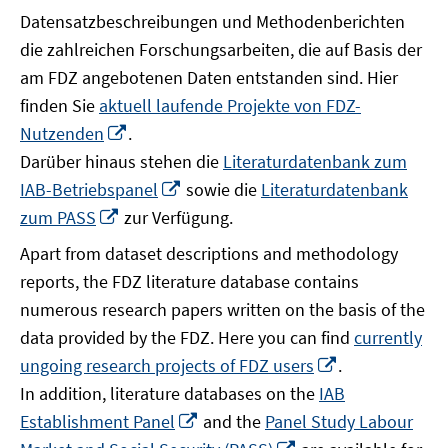
Datensatzbeschreibungen und Methodenberichten
die zahlreichen Forschungsarbeiten, die auf Basis der
am FDZ angebotenen Daten entstanden sind. Hier
finden Sie
aktuell laufende Projekte von FDZ-
In
Nutzenden
.
neuem
Darüber hinaus stehen die
Literaturdatenbank zum
Fenster
In
IAB-Betriebspanel
sowie die
Literaturdatenbank
öffnen
neuem
In
zum PASS
zur Verfügung.
Fenster
neuem
Apart from dataset descriptions and methodology
öffnen
Fenster
reports, the FDZ literature database contains
öffnen
numerous research papers written on the basis of the
data provided by the FDZ. Here you can find
currently
In
ungoing research projects of FDZ users
.
neuem
In addition, literature databases on the
IAB
Fenster
In
Establishment Panel
and the
Panel Study Labour
öffnen
neuem
In