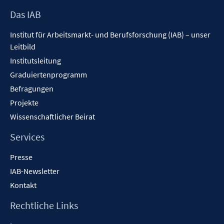
Footer
Das IAB
Inhalt
Institut für Arbeitsmarkt- und Berufsforschung (IAB) – unser
Leitbild
Institutsleitung
Graduiertenprogramm
Befragungen
Projekte
Wissenschaftlicher Beirat
Services
Presse
IAB-Newsletter
Kontakt
Rechtliche Links