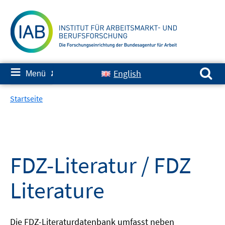
Springe
zum
Inhalt
Suchen nach:
≡
English
Menü
✘
Startseite
FDZ-Literatur / FDZ
Literature
Die FDZ-Literaturdatenbank umfasst neben