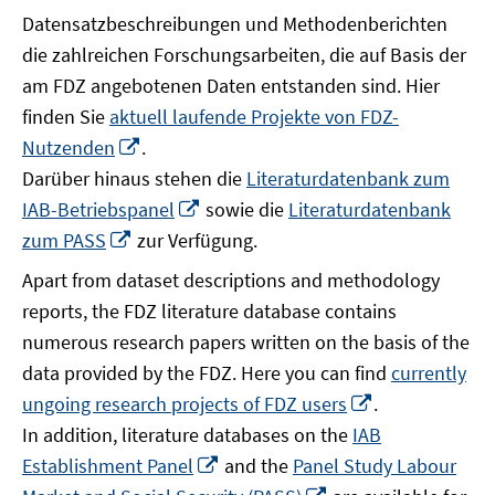
Datensatzbeschreibungen und Methodenberichten
die zahlreichen Forschungsarbeiten, die auf Basis der
am FDZ angebotenen Daten entstanden sind. Hier
finden Sie
aktuell laufende Projekte von FDZ-
In
Nutzenden
.
neuem
Darüber hinaus stehen die
Literaturdatenbank zum
Fenster
In
IAB-Betriebspanel
sowie die
Literaturdatenbank
öffnen
neuem
In
zum PASS
zur Verfügung.
Fenster
neuem
Apart from dataset descriptions and methodology
öffnen
Fenster
reports, the FDZ literature database contains
öffnen
numerous research papers written on the basis of the
data provided by the FDZ. Here you can find
currently
In
ungoing research projects of FDZ users
.
neuem
In addition, literature databases on the
IAB
Fenster
In
Establishment Panel
and the
Panel Study Labour
öffnen
neuem
In