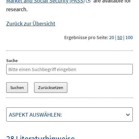
Market and Social Security (PASS)
are available for
Fenster
neuem
research.
öffnen
Fenster
öffnen
Zurück zur Übersicht
Ergebnisse pro Seite:
20
|
50
|
100
Suche
ASPEKT AUSWÄHLEN:
28 Literaturhinweise