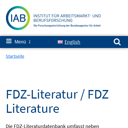
Springe
zum
Inhalt
Suchen nach:
≡
English
Menü
✘
Startseite
FDZ-Literatur / FDZ
Literature
Die FDZ-Literaturdatenbank umfasst neben