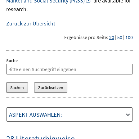
Market and Social Security (PASS)
are available for
Fenster
neuem
research.
öffnen
Fenster
öffnen
Zurück zur Übersicht
Ergebnisse pro Seite:
20
|
50
|
100
Suche
ASPEKT AUSWÄHLEN:
28 Literaturhinweise