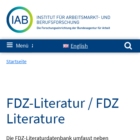
Springe
zum
Inhalt
Suchen nach:
≡
English
Menü
✘
Startseite
FDZ-Literatur / FDZ
Literature
Die FDZ-Literaturdatenbank umfasst neben