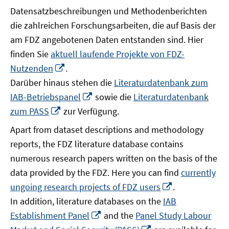
Datensatzbeschreibungen und Methodenberichten
die zahlreichen Forschungsarbeiten, die auf Basis der
am FDZ angebotenen Daten entstanden sind. Hier
finden Sie
aktuell laufende Projekte von FDZ-
In
Nutzenden
.
neuem
Darüber hinaus stehen die
Literaturdatenbank zum
Fenster
In
IAB-Betriebspanel
sowie die
Literaturdatenbank
öffnen
neuem
In
zum PASS
zur Verfügung.
Fenster
neuem
Apart from dataset descriptions and methodology
öffnen
Fenster
reports, the FDZ literature database contains
öffnen
numerous research papers written on the basis of the
data provided by the FDZ. Here you can find
currently
In
ungoing research projects of FDZ users
.
neuem
In addition, literature databases on the
IAB
Fenster
In
Establishment Panel
and the
Panel Study Labour
öffnen
neuem
In