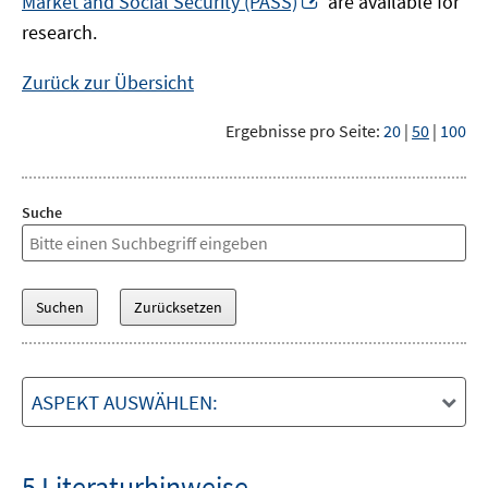
Market and Social Security (PASS)
are available for
Fenster
neuem
research.
öffnen
Fenster
öffnen
Zurück zur Übersicht
Ergebnisse pro Seite:
20
|
50
|
100
Suche
ASPEKT AUSWÄHLEN:
5 Literaturhinweise