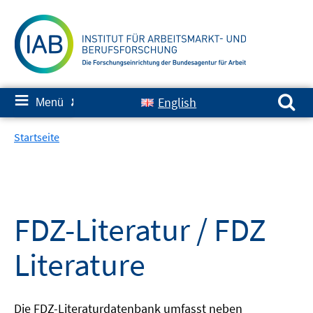
Springe
zum
Inhalt
Suchen nach:
≡
English
Menü
✘
Startseite
FDZ-Literatur / FDZ
Literature
Die FDZ-Literaturdatenbank umfasst neben