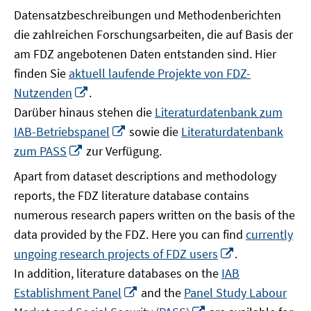
Datensatzbeschreibungen und Methodenberichten
die zahlreichen Forschungsarbeiten, die auf Basis der
am FDZ angebotenen Daten entstanden sind. Hier
finden Sie
aktuell laufende Projekte von FDZ-
In
Nutzenden
.
neuem
Darüber hinaus stehen die
Literaturdatenbank zum
Fenster
In
IAB-Betriebspanel
sowie die
Literaturdatenbank
öffnen
neuem
In
zum PASS
zur Verfügung.
Fenster
neuem
Apart from dataset descriptions and methodology
öffnen
Fenster
reports, the FDZ literature database contains
öffnen
numerous research papers written on the basis of the
data provided by the FDZ. Here you can find
currently
In
ungoing research projects of FDZ users
.
neuem
In addition, literature databases on the
IAB
Fenster
In
Establishment Panel
and the
Panel Study Labour
öffnen
neuem
In