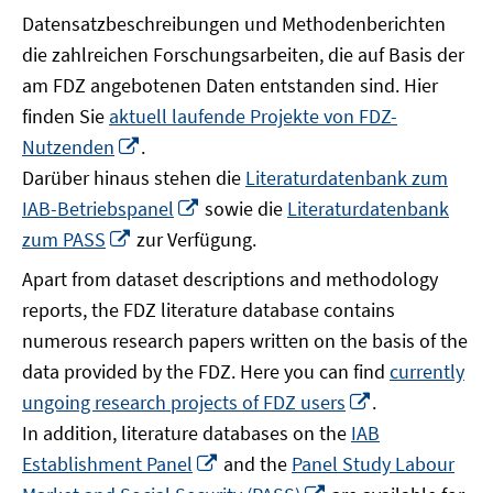
Datensatzbeschreibungen und Methodenberichten
die zahlreichen Forschungsarbeiten, die auf Basis der
am FDZ angebotenen Daten entstanden sind. Hier
finden Sie
aktuell laufende Projekte von FDZ-
In
Nutzenden
.
neuem
Darüber hinaus stehen die
Literaturdatenbank zum
Fenster
In
IAB-Betriebspanel
sowie die
Literaturdatenbank
öffnen
neuem
In
zum PASS
zur Verfügung.
Fenster
neuem
Apart from dataset descriptions and methodology
öffnen
Fenster
reports, the FDZ literature database contains
öffnen
numerous research papers written on the basis of the
data provided by the FDZ. Here you can find
currently
In
ungoing research projects of FDZ users
.
neuem
In addition, literature databases on the
IAB
Fenster
In
Establishment Panel
and the
Panel Study Labour
öffnen
neuem
In