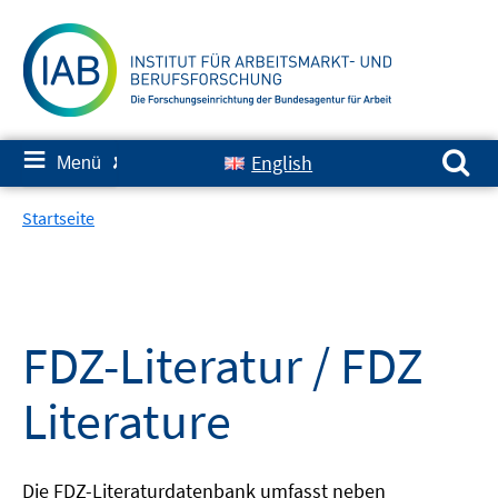
Springe
zum
Inhalt
Suchen nach:
≡
English
Menü
✘
Startseite
FDZ-Literatur / FDZ
Literature
Die FDZ-Literaturdatenbank umfasst neben