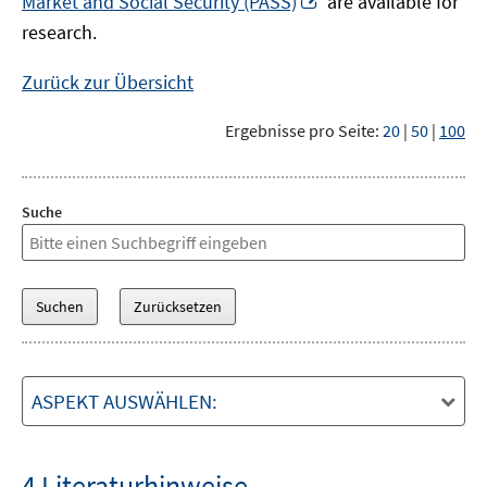
Market and Social Security (PASS)
are available for
Fenster
neuem
research.
öffnen
Fenster
öffnen
Zurück zur Übersicht
Ergebnisse pro Seite:
20
|
50
|
100
Suche
ASPEKT AUSWÄHLEN:
4 Literaturhinweise