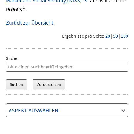
Market and Social Security (PASS)
are available for
Fenster
neuem
research.
öffnen
Fenster
öffnen
Zurück zur Übersicht
Ergebnisse pro Seite:
20
|
50
|
100
Suche
ASPEKT AUSWÄHLEN: