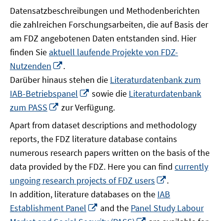
Datensatzbeschreibungen und Methodenberichten
die zahlreichen Forschungsarbeiten, die auf Basis der
am FDZ angebotenen Daten entstanden sind. Hier
finden Sie
aktuell laufende Projekte von FDZ-
In
Nutzenden
.
neuem
Darüber hinaus stehen die
Literaturdatenbank zum
Fenster
In
IAB-Betriebspanel
sowie die
Literaturdatenbank
öffnen
neuem
In
zum PASS
zur Verfügung.
Fenster
neuem
Apart from dataset descriptions and methodology
öffnen
Fenster
reports, the FDZ literature database contains
öffnen
numerous research papers written on the basis of the
data provided by the FDZ. Here you can find
currently
In
ungoing research projects of FDZ users
.
neuem
In addition, literature databases on the
IAB
Fenster
In
Establishment Panel
and the
Panel Study Labour
öffnen
neuem
In