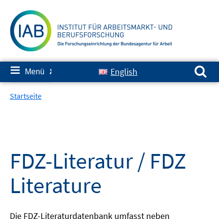
Springe
zum
Inhalt
Suchen nach:
≡
English
Menü
✘
Startseite
FDZ-Literatur / FDZ
Literature
Die FDZ-Literaturdatenbank umfasst neben