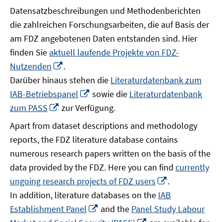
Datensatzbeschreibungen und Methodenberichten
die zahlreichen Forschungsarbeiten, die auf Basis der
am FDZ angebotenen Daten entstanden sind. Hier
finden Sie
aktuell laufende Projekte von FDZ-
In
Nutzenden
.
neuem
Darüber hinaus stehen die
Literaturdatenbank zum
Fenster
In
IAB-Betriebspanel
sowie die
Literaturdatenbank
öffnen
neuem
In
zum PASS
zur Verfügung.
Fenster
neuem
Apart from dataset descriptions and methodology
öffnen
Fenster
reports, the FDZ literature database contains
öffnen
numerous research papers written on the basis of the
data provided by the FDZ. Here you can find
currently
In
ungoing research projects of FDZ users
.
neuem
In addition, literature databases on the
IAB
Fenster
In
Establishment Panel
and the
Panel Study Labour
öffnen
neuem
In