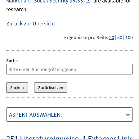
Market and Social Security (PASS)
are available for
Fenster
neuem
research.
öffnen
Fenster
öffnen
Zurück zur Übersicht
Ergebnisse pro Seite:
20
|
50
|
100
Suche
ASPEKT AUSWÄHLEN:
251 Literaturhinweise
,
1 Externer Link