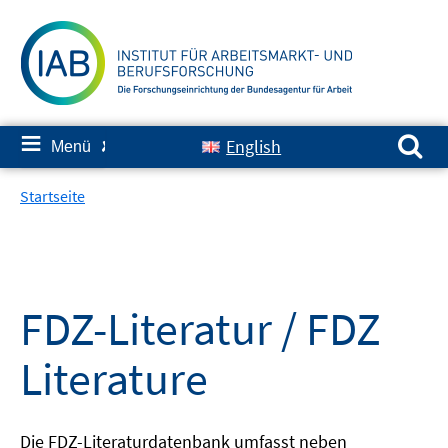
Springe
zum
Inhalt
Suchen nach:
≡
English
Menü
✘
Startseite
FDZ-Literatur / FDZ
Literature
Die FDZ-Literaturdatenbank umfasst neben