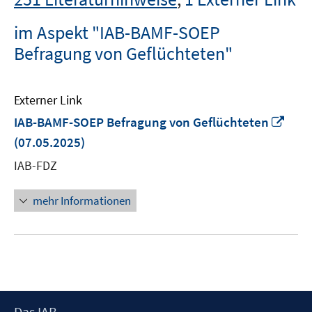
im Aspekt "IAB-BAMF-SOEP
Befragung von Geflüchteten"
Externer Link
In
IAB-BAMF-SOEP Befragung von Geflüchteten
neu
(07.05.2025)
Fens
IAB-FDZ
öffn
mehr Informationen
Footer
Das IAB