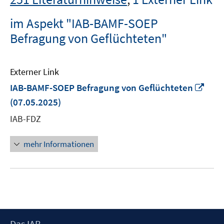
im Aspekt "IAB-BAMF-SOEP
Befragung von Geflüchteten"
Externer Link
In
IAB-BAMF-SOEP Befragung von Geflüchteten
neu
(07.05.2025)
Fens
IAB-FDZ
öffn
mehr Informationen
Footer
Das IAB