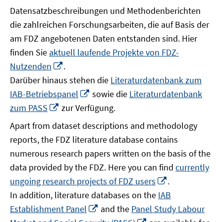
Datensatzbeschreibungen und Methodenberichten
die zahlreichen Forschungsarbeiten, die auf Basis der
am FDZ angebotenen Daten entstanden sind. Hier
finden Sie
aktuell laufende Projekte von FDZ-
In
Nutzenden
.
neuem
Darüber hinaus stehen die
Literaturdatenbank zum
Fenster
In
IAB-Betriebspanel
sowie die
Literaturdatenbank
öffnen
neuem
In
zum PASS
zur Verfügung.
Fenster
neuem
Apart from dataset descriptions and methodology
öffnen
Fenster
reports, the FDZ literature database contains
öffnen
numerous research papers written on the basis of the
data provided by the FDZ. Here you can find
currently
In
ungoing research projects of FDZ users
.
neuem
In addition, literature databases on the
IAB
Fenster
In
Establishment Panel
and the
Panel Study Labour
öffnen
neuem
In