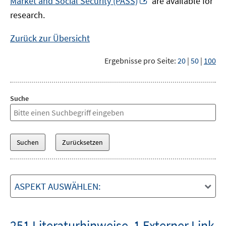
Market and Social Security (PASS)
are available for
Fenster
neuem
research.
öffnen
Fenster
öffnen
Zurück zur Übersicht
Ergebnisse pro Seite:
20
|
50
|
100
Suche
ASPEKT AUSWÄHLEN:
251 Literaturhinweise
,
1 Externer Link