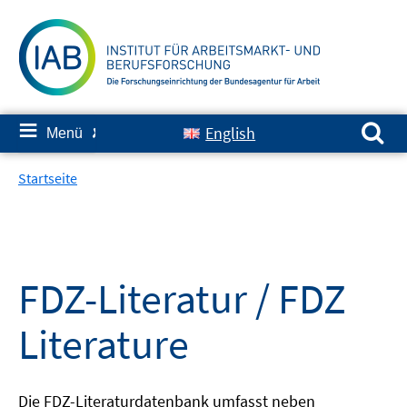
Springe
zum
Inhalt
Suchen nach:
≡
English
Menü
✘
Startseite
FDZ-Literatur / FDZ
Literature
Die FDZ-Literaturdatenbank umfasst neben