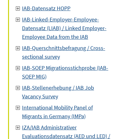
IAB-Datensatz HOPP
IAB-Linked-Employer-Employee-
Datensatz (LIAB) / Linked Employer-
Employee Data from the IAB
IAB-Querschnittsbefragung / Cross-
sectional survey
IAB-SOEP Migrationsstichprobe (IAB-
SOEP MIG)
IAB-Stellenerhebung / IAB Job
Vacancy Survey
International Mobility Panel of
Migrants in Germany (IMPa)
IZA/IAB Administrativer
Evaluationsdatensatz (AED und LED) /