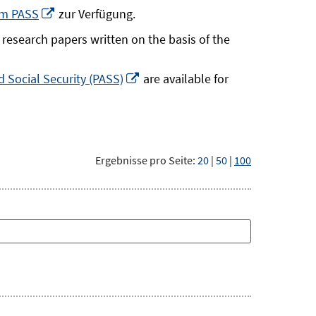
neuem
In
um PASS
zur Verfügung.
Fenster
neuem
research papers written on the basis of the
öffnen
Fenster
öffnen
In
 Social Security (PASS)
are available for
neuem
Fenster
öffnen
Ergebnisse pro Seite:
20
|
50
|
100