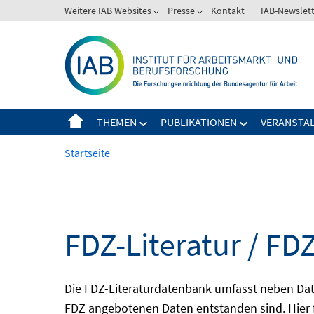
Springe
Weitere IAB Websites
Presse
Kontakt
IAB-Newslet
zum
Inhalt
THEMEN
PUBLIKATIONEN
VERANSTA
Startseite
FDZ-Literatur / FDZ
Die FDZ-Literaturdatenbank umfasst neben Dat
FDZ angebotenen Daten entstanden sind. Hier 