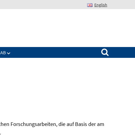
English
Suchen nach:
IAB
hen Forschungsarbeiten, die auf Basis der am
In
.