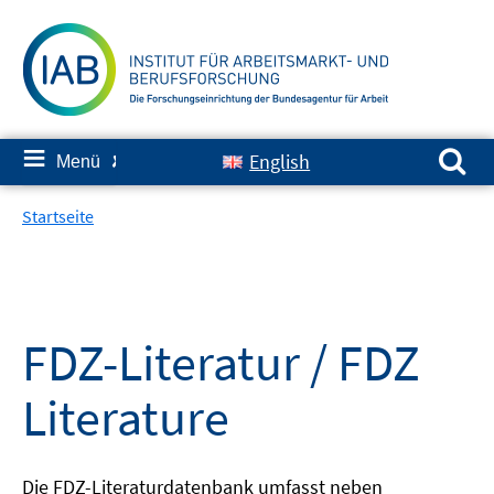
Springe
zum
Inhalt
Suchen nach:
≡
English
Menü
✘
Startseite
FDZ-Literatur / FDZ
Literature
Die FDZ-Literaturdatenbank umfasst neben