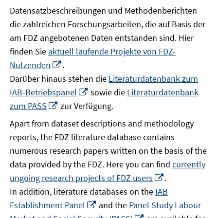
Datensatzbeschreibungen und Methodenberichten
die zahlreichen Forschungsarbeiten, die auf Basis der
am FDZ angebotenen Daten entstanden sind. Hier
finden Sie
aktuell laufende Projekte von FDZ-
In
Nutzenden
.
neuem
Darüber hinaus stehen die
Literaturdatenbank zum
Fenster
In
IAB-Betriebspanel
sowie die
Literaturdatenbank
öffnen
neuem
In
zum PASS
zur Verfügung.
Fenster
neuem
Apart from dataset descriptions and methodology
öffnen
Fenster
reports, the FDZ literature database contains
öffnen
numerous research papers written on the basis of the
data provided by the FDZ. Here you can find
currently
In
ungoing research projects of FDZ users
.
neuem
In addition, literature databases on the
IAB
Fenster
In
Establishment Panel
and the
Panel Study Labour
öffnen
neuem
In