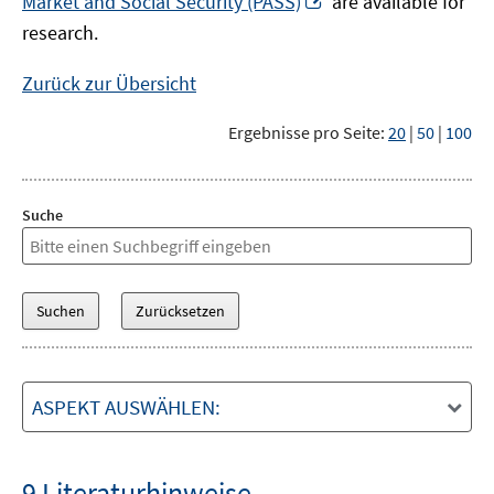
Market and Social Security (PASS)
are available for
Fenster
neuem
research.
öffnen
Fenster
öffnen
Zurück zur Übersicht
Ergebnisse pro Seite:
20
|
50
|
100
Suche
ASPEKT AUSWÄHLEN:
9 Literaturhinweise