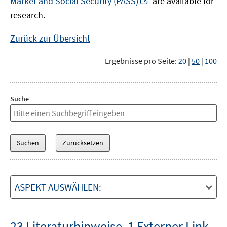
Market and Social Security (PASS)
are available for
Fenster
neuem
research.
öffnen
Fenster
öffnen
Zurück zur Übersicht
Ergebnisse pro Seite:
20
|
50
|
100
Suche
ASPEKT AUSWÄHLEN:
23 Literaturhinweise
,
1 Externer Link