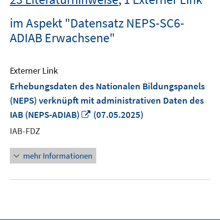
im Aspekt "Datensatz NEPS-SC6-
ADIAB Erwachsene"
Externer Link
Erhebungsdaten des Nationalen Bildungspanels
(NEPS) verknüpft mit administrativen Daten des
In
IAB (NEPS-ADIAB)
(07.05.2025)
neuem
IAB-FDZ
Fenster
öffnen
mehr Informationen