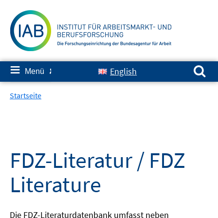
Springe
zum
Inhalt
Suchen nach:
≡
English
Menü
✘
Startseite
FDZ-Literatur / FDZ
Literature
Die FDZ-Literaturdatenbank umfasst neben