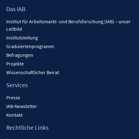
Footer
Das IAB
Inhalt
Institut für Arbeitsmarkt- und Berufsforschung (IAB) – unser
Leitbild
Institutsleitung
Graduiertenprogramm
Befragungen
Projekte
Wissenschaftlicher Beirat
Services
Presse
IAB-Newsletter
Kontakt
Rechtliche Links