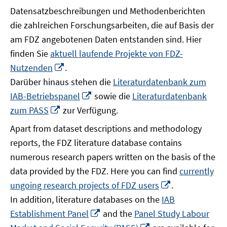
Datensatzbeschreibungen und Methodenberichten
die zahlreichen Forschungsarbeiten, die auf Basis der
am FDZ angebotenen Daten entstanden sind. Hier
finden Sie
aktuell laufende Projekte von FDZ-
In
Nutzenden
.
neuem
Darüber hinaus stehen die
Literaturdatenbank zum
Fenster
In
IAB-Betriebspanel
sowie die
Literaturdatenbank
öffnen
neuem
In
zum PASS
zur Verfügung.
Fenster
neuem
Apart from dataset descriptions and methodology
öffnen
Fenster
reports, the FDZ literature database contains
öffnen
numerous research papers written on the basis of the
data provided by the FDZ. Here you can find
currently
In
ungoing research projects of FDZ users
.
neuem
In addition, literature databases on the
IAB
Fenster
In
Establishment Panel
and the
Panel Study Labour
öffnen
neuem
In