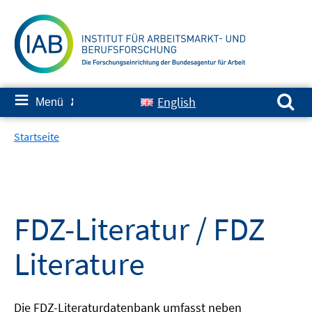
Springe
zum
Inhalt
Suchen nach:
≡
English
Menü
✘
Startseite
FDZ-Literatur / FDZ
Literature
Die FDZ-Literaturdatenbank umfasst neben