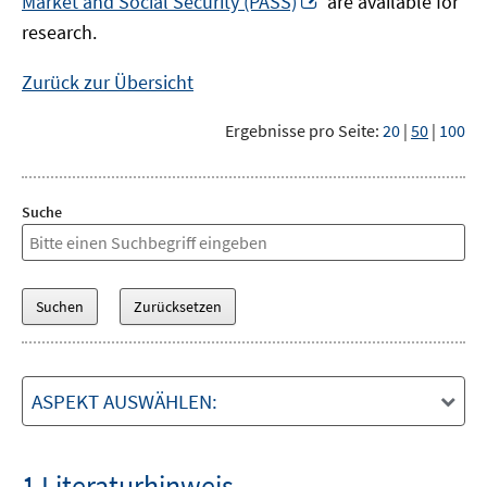
Market and Social Security (PASS)
are available for
Fenster
neuem
research.
öffnen
Fenster
öffnen
Zurück zur Übersicht
Ergebnisse pro Seite:
20
|
50
|
100
Suche
ASPEKT AUSWÄHLEN:
1 Literaturhinweis