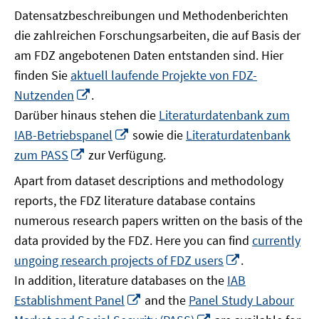
Datensatzbeschreibungen und Methodenberichten
die zahlreichen Forschungsarbeiten, die auf Basis der
am FDZ angebotenen Daten entstanden sind. Hier
finden Sie
aktuell laufende Projekte von FDZ-
In
Nutzenden
.
neuem
Darüber hinaus stehen die
Literaturdatenbank zum
Fenster
In
IAB-Betriebspanel
sowie die
Literaturdatenbank
öffnen
neuem
In
zum PASS
zur Verfügung.
Fenster
neuem
Apart from dataset descriptions and methodology
öffnen
Fenster
reports, the FDZ literature database contains
öffnen
numerous research papers written on the basis of the
data provided by the FDZ. Here you can find
currently
In
ungoing research projects of FDZ users
.
neuem
In addition, literature databases on the
IAB
Fenster
In
Establishment Panel
and the
Panel Study Labour
öffnen
neuem
In