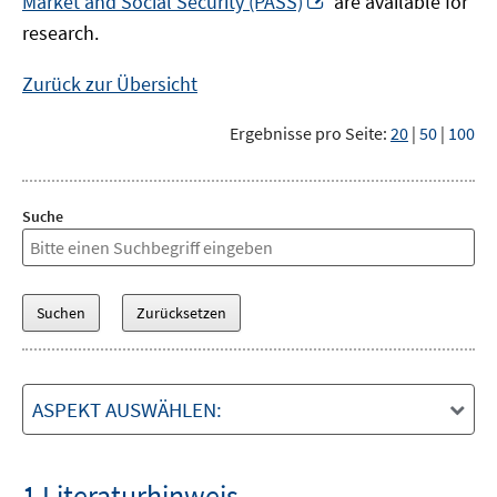
Market and Social Security (PASS)
are available for
Fenster
neuem
research.
öffnen
Fenster
öffnen
Zurück zur Übersicht
Ergebnisse pro Seite:
20
|
50
|
100
Suche
ASPEKT AUSWÄHLEN:
1 Literaturhinweis