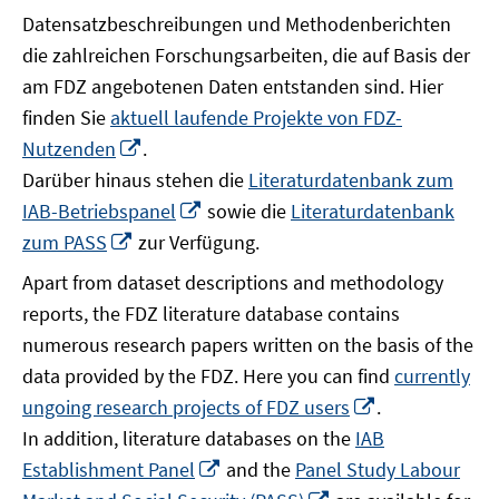
Datensatzbeschreibungen und Methodenberichten
die zahlreichen Forschungsarbeiten, die auf Basis der
am FDZ angebotenen Daten entstanden sind. Hier
finden Sie
aktuell laufende Projekte von FDZ-
In
Nutzenden
.
neuem
Darüber hinaus stehen die
Literaturdatenbank zum
Fenster
In
IAB-Betriebspanel
sowie die
Literaturdatenbank
öffnen
neuem
In
zum PASS
zur Verfügung.
Fenster
neuem
Apart from dataset descriptions and methodology
öffnen
Fenster
reports, the FDZ literature database contains
öffnen
numerous research papers written on the basis of the
data provided by the FDZ. Here you can find
currently
In
ungoing research projects of FDZ users
.
neuem
In addition, literature databases on the
IAB
Fenster
In
Establishment Panel
and the
Panel Study Labour
öffnen
neuem
In