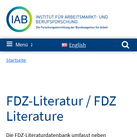
Springe
zum
Inhalt
Suchen nach:
≡
English
Menü
✘
Startseite
FDZ-Literatur / FDZ
Literature
Die FDZ-Literaturdatenbank umfasst neben