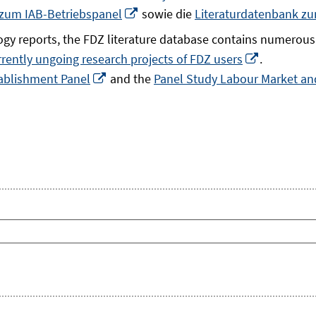
In
 zum IAB-Betriebspanel
sowie die
Literaturdatenbank z
neuem
gy reports, the FDZ literature database contains numerous 
Fenster
In
rrently ungoing research projects of FDZ users
.
öffnen
In
neuem
ablishment Panel
and the
Panel Study Labour Market and
neuem
Fenster
Fenster
öffnen
öffnen