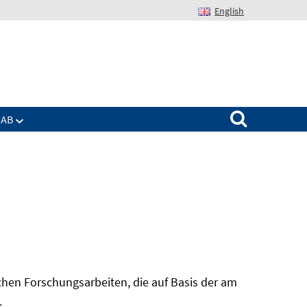
English
Suchen nach:
IAB
hen Forschungsarbeiten, die auf Basis der am
In
.