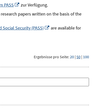
neuem
In
um PASS
zur Verfügung.
Fenster
neuem
research papers written on the basis of the
öffnen
Fenster
öffnen
In
 Social Security (PASS)
are available for
neuem
Fenster
öffnen
Ergebnisse pro Seite:
20
|
50
|
100