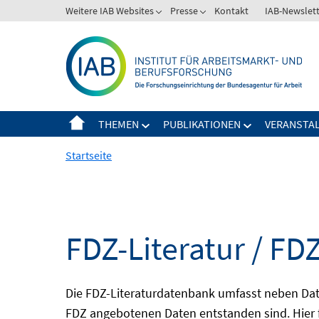
Springe
Weitere IAB Websites
Presse
Kontakt
IAB-Newslet
zum
Inhalt
THEMEN
PUBLIKATIONEN
VERANSTA
Startseite
FDZ-Literatur / FDZ
Die FDZ-Literaturdatenbank umfasst neben Dat
FDZ angebotenen Daten entstanden sind. Hier 