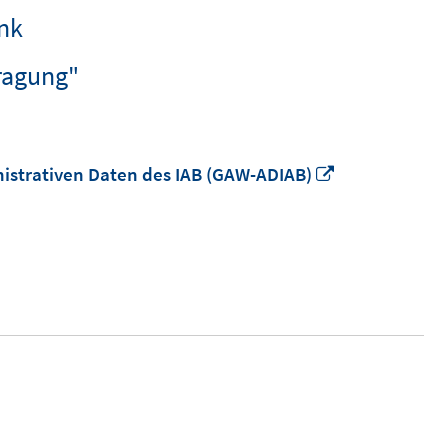
ink
ragung"
In
istrativen Daten des IAB (GAW-ADIAB)
neuem
Fenster
öffnen