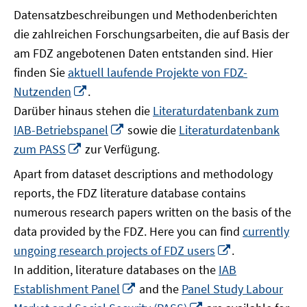
Datensatzbeschreibungen und Methodenberichten
die zahlreichen Forschungsarbeiten, die auf Basis der
am FDZ angebotenen Daten entstanden sind. Hier
finden Sie
aktuell laufende Projekte von FDZ-
In
Nutzenden
.
neuem
Darüber hinaus stehen die
Literaturdatenbank zum
Fenster
In
IAB-Betriebspanel
sowie die
Literaturdatenbank
öffnen
neuem
In
zum PASS
zur Verfügung.
Fenster
neuem
Apart from dataset descriptions and methodology
öffnen
Fenster
reports, the FDZ literature database contains
öffnen
numerous research papers written on the basis of the
data provided by the FDZ. Here you can find
currently
In
ungoing research projects of FDZ users
.
neuem
In addition, literature databases on the
IAB
Fenster
In
Establishment Panel
and the
Panel Study Labour
öffnen
neuem
In