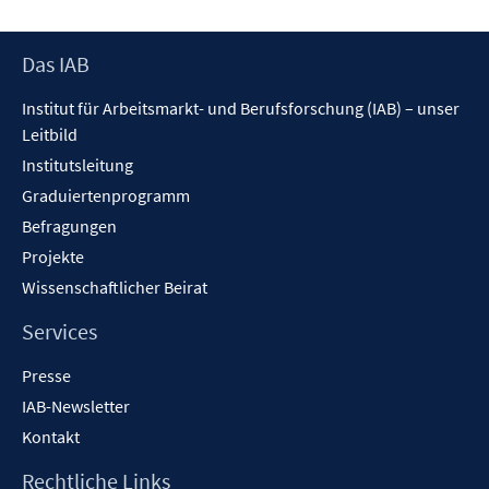
Footer
Das IAB
Inhalt
Institut für Arbeitsmarkt- und Berufsforschung (IAB) – unser
Leitbild
Institutsleitung
Graduiertenprogramm
Befragungen
Projekte
Wissenschaftlicher Beirat
Services
Presse
IAB-Newsletter
Kontakt
Rechtliche Links