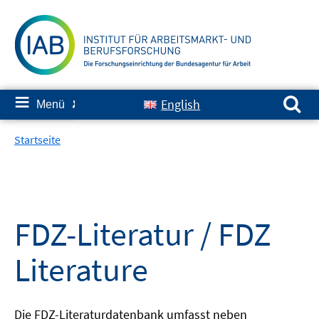
Springe
zum
Inhalt
Suchen nach:
≡
English
Menü
✘
Startseite
FDZ-Literatur / FDZ
Literature
Die FDZ-Literaturdatenbank umfasst neben