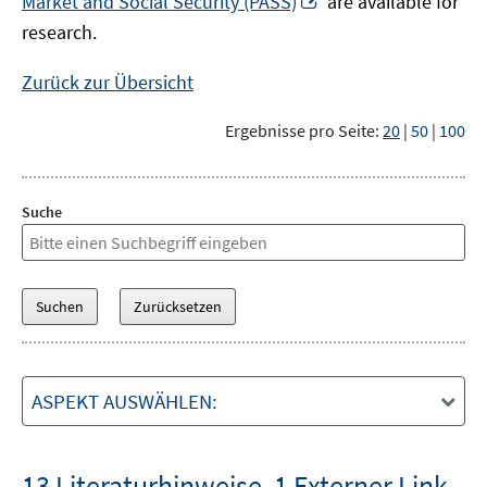
Market and Social Security (PASS)
are available for
Fenster
neuem
research.
öffnen
Fenster
öffnen
Zurück zur Übersicht
Ergebnisse pro Seite:
20
|
50
|
100
Suche
ASPEKT AUSWÄHLEN:
13 Literaturhinweise
,
1 Externer Link