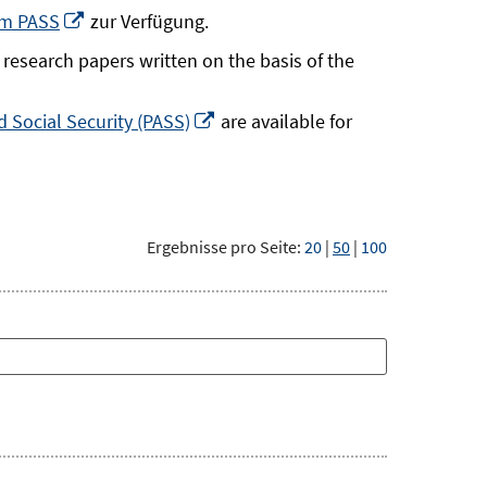
neuem
In
um PASS
zur Verfügung.
Fenster
neuem
research papers written on the basis of the
öffnen
Fenster
öffnen
In
 Social Security (PASS)
are available for
neuem
Fenster
öffnen
Ergebnisse pro Seite:
20
|
50
|
100