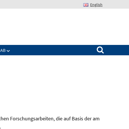
English
Suchen nach:
IAB
hen Forschungsarbeiten, die auf Basis der am
In
.