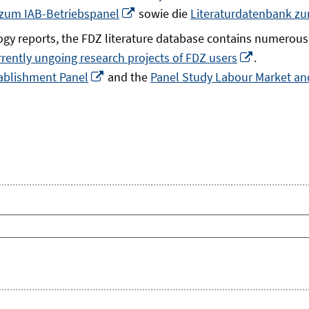
In
 zum IAB-Betriebspanel
sowie die
Literaturdatenbank z
neuem
gy reports, the FDZ literature database contains numerous 
Fenster
In
rrently ungoing research projects of FDZ users
.
öffnen
In
neuem
ablishment Panel
and the
Panel Study Labour Market and
neuem
Fenster
Fenster
öffnen
öffnen