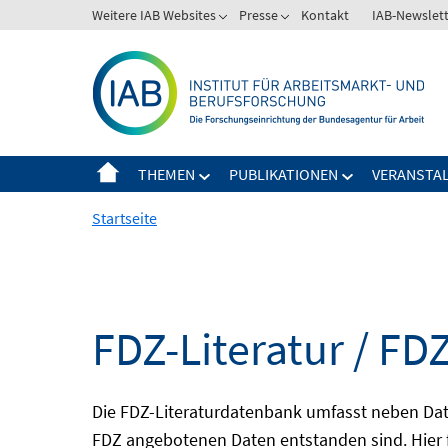
Springe
Weitere IAB Websites
Presse
Kontakt
IAB-Newslet
zum
Inhalt
THEMEN
PUBLIKATIONEN
VERANSTA
Startseite
FDZ-Literatur / FDZ
Die FDZ-Literaturdatenbank umfasst neben Dat
FDZ angebotenen Daten entstanden sind. Hier 