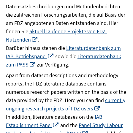
Datensatzbeschreibungen und Methodenberichten
die zahlreichen Forschungsarbeiten, die auf Basis der
am FDZ angebotenen Daten entstanden sind. Hier
finden Sie
aktuell laufende Projekte von FDZ-
In
Nutzenden
.
neuem
Darüber hinaus stehen die
Literaturdatenbank zum
Fenster
In
IAB-Betriebspanel
sowie die
Literaturdatenbank
öffnen
neuem
In
zum PASS
zur Verfügung.
Fenster
neuem
Apart from dataset descriptions and methodology
öffnen
Fenster
reports, the FDZ literature database contains
öffnen
numerous research papers written on the basis of the
data provided by the FDZ. Here you can find
currently
In
ungoing research projects of FDZ users
.
neuem
In addition, literature databases on the
IAB
Fenster
In
Establishment Panel
and the
Panel Study Labour
öffnen
neuem
In