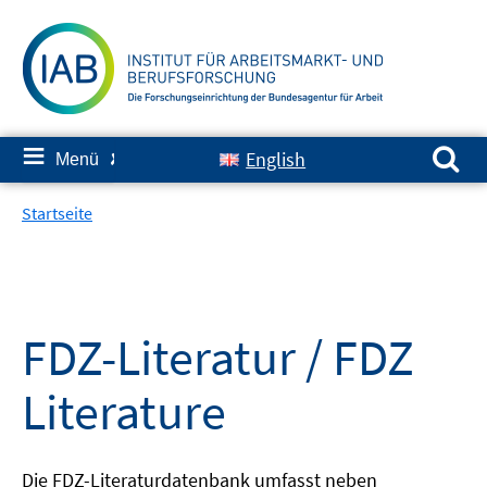
Springe
zum
Inhalt
Suchen nach:
≡
English
Menü
✘
Startseite
FDZ-Literatur / FDZ
Literature
Die FDZ-Literaturdatenbank umfasst neben