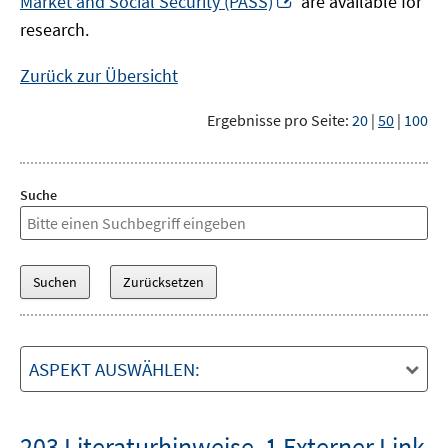
Market and Social Security (PASS)
are available for
Fenster
neuem
research.
öffnen
Fenster
öffnen
Zurück zur Übersicht
Ergebnisse pro Seite:
20
|
50
|
100
Suche
ASPEKT AUSWÄHLEN:
203 Literaturhinweise
,
1 Externer Link