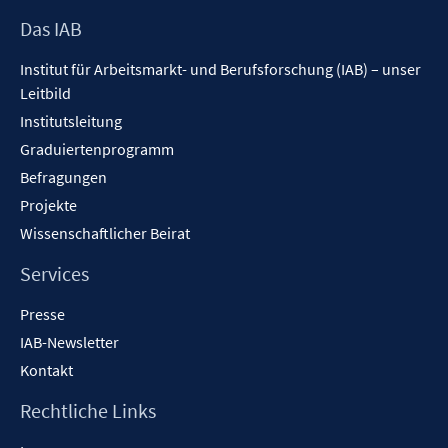
Footer
Das IAB
Inhalt
Institut für Arbeitsmarkt- und Berufsforschung (IAB) – unser
Leitbild
Institutsleitung
Graduiertenprogramm
Befragungen
Projekte
Wissenschaftlicher Beirat
Services
Presse
IAB-Newsletter
Kontakt
Rechtliche Links