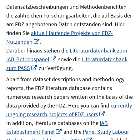
Datensatzbeschreibungen und Methodenberichten
die zahlreichen Forschungsarbeiten, die auf Basis der
am FDZ angebotenen Daten entstanden sind. Hier
finden Sie
aktuell laufende Projekte von FDZ-
In
Nutzenden
.
neuem
Darüber hinaus stehen die
Literaturdatenbank zum
Fenster
In
IAB-Betriebspanel
sowie die
Literaturdatenbank
öffnen
neuem
In
zum PASS
zur Verfügung.
Fenster
neuem
Apart from dataset descriptions and methodology
öffnen
Fenster
reports, the FDZ literature database contains
öffnen
numerous research papers written on the basis of the
data provided by the FDZ. Here you can find
currently
In
ungoing research projects of FDZ users
.
neuem
In addition, literature databases on the
IAB
Fenster
In
Establishment Panel
and the
Panel Study Labour
öffnen
neuem
In