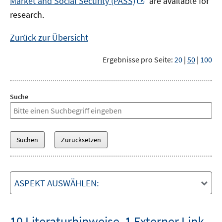
Market and Social Security (PASS)
are available for
Fenster
neuem
research.
öffnen
Fenster
öffnen
Zurück zur Übersicht
Ergebnisse pro Seite:
20
|
50
|
100
Suche
ASPEKT AUSWÄHLEN:
10 Literaturhinweise
,
1 Externer Link