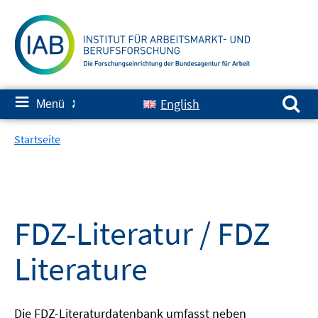
Springe
zum
Inhalt
Suchen nach:
≡
English
Menü
✘
Startseite
FDZ-Literatur / FDZ
Literature
Die FDZ-Literaturdatenbank umfasst neben