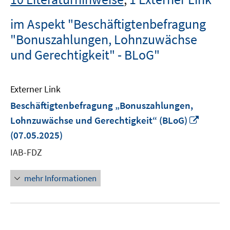
im Aspekt "Beschäftigtenbefragung
"Bonuszahlungen, Lohnzuwächse
und Gerechtigkeit" - BLoG"
Externer Link
Beschäftigtenbefragung „Bonuszahlungen,
In
Lohnzuwächse und Gerechtigkeit“ (BLoG)
neuem
(07.05.2025)
Fenste
IAB-FDZ
öffnen
mehr Informationen