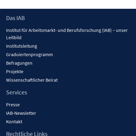
Footer
Das IAB
Inhalt
Institut für Arbeitsmarkt- und Berufsforschung (IAB) – unser
Leitbild
Institutsleitung
Graduiertenprogramm
Befragungen
Projekte
Wissenschaftlicher Beirat
Services
Presse
IAB-Newsletter
Kontakt
Rechtliche Links