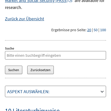
Market and Social Security (PASS)
are available for
Fenster
neuem
research.
öffnen
Fenster
öffnen
Zurück zur Übersicht
Ergebnisse pro Seite:
20
|
50
|
100
Suche
ASPEKT AUSWÄHLEN:
10 Literaturhinweise