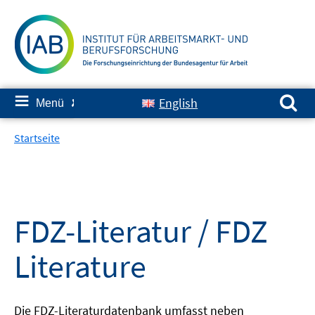
Springe
zum
Inhalt
Suchen nach:
≡
English
Menü
✘
Startseite
FDZ-Literatur / FDZ
Literature
Die FDZ-Literaturdatenbank umfasst neben