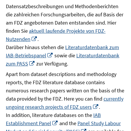
Datensatzbeschreibungen und Methodenberichten
die zahlreichen Forschungsarbeiten, die auf Basis der
am FDZ angebotenen Daten entstanden sind. Hier
finden Sie
aktuell laufende Projekte von FDZ-
In
Nutzenden
.
neuem
Darüber hinaus stehen die
Literaturdatenbank zum
Fenster
In
IAB-Betriebspanel
sowie die
Literaturdatenbank
öffnen
neuem
In
zum PASS
zur Verfügung.
Fenster
neuem
Apart from dataset descriptions and methodology
öffnen
Fenster
reports, the FDZ literature database contains
öffnen
numerous research papers written on the basis of the
data provided by the FDZ. Here you can find
currently
In
ungoing research projects of FDZ users
.
neuem
In addition, literature databases on the
IAB
Fenster
In
Establishment Panel
and the
Panel Study Labour
öffnen
neuem
In