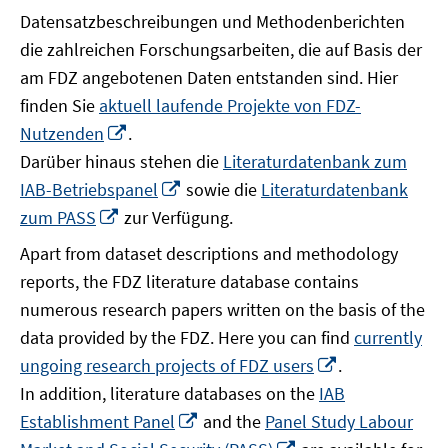
Datensatzbeschreibungen und Methodenberichten
die zahlreichen Forschungsarbeiten, die auf Basis der
am FDZ angebotenen Daten entstanden sind. Hier
finden Sie
aktuell laufende Projekte von FDZ-
In
Nutzenden
.
neuem
Darüber hinaus stehen die
Literaturdatenbank zum
Fenster
In
IAB-Betriebspanel
sowie die
Literaturdatenbank
öffnen
neuem
In
zum PASS
zur Verfügung.
Fenster
neuem
Apart from dataset descriptions and methodology
öffnen
Fenster
reports, the FDZ literature database contains
öffnen
numerous research papers written on the basis of the
data provided by the FDZ. Here you can find
currently
In
ungoing research projects of FDZ users
.
neuem
In addition, literature databases on the
IAB
Fenster
In
Establishment Panel
and the
Panel Study Labour
öffnen
neuem
In