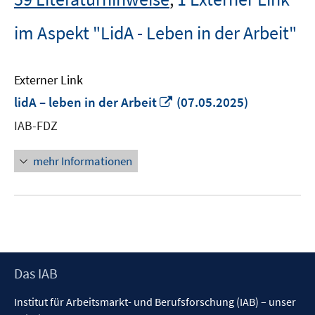
im Aspekt "LidA - Leben in der Arbeit"
Externer Link
In
lidA – leben in der Arbeit
(07.05.2025)
neuem
IAB-FDZ
Fenster
öffnen
mehr Informationen
Footer
Das IAB
Inhalt
Institut für Arbeitsmarkt- und Berufsforschung (IAB) – unser