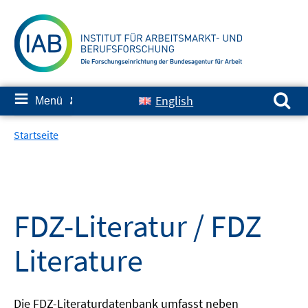
Springe
zum
Inhalt
Suchen nach:
≡
English
Menü
✘
Startseite
FDZ-Literatur / FDZ
Literature
Die FDZ-Literaturdatenbank umfasst neben