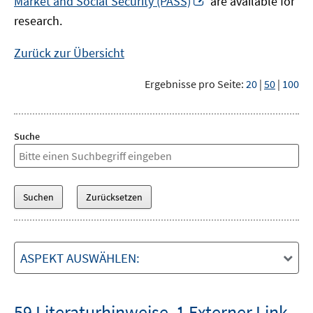
Market and Social Security (PASS)
are available for
Fenster
neuem
research.
öffnen
Fenster
öffnen
Zurück zur Übersicht
Ergebnisse pro Seite:
20
|
50
|
100
Suche
ASPEKT AUSWÄHLEN:
59 Literaturhinweise
,
1 Externer Link