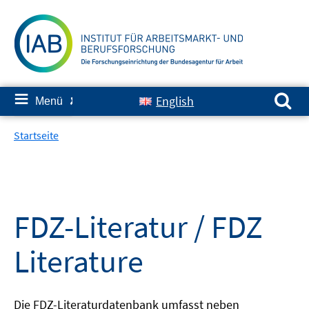
Springe
zum
Inhalt
Suchen nach:
≡
English
Menü
✘
Startseite
FDZ-Literatur / FDZ
Literature
Die FDZ-Literaturdatenbank umfasst neben