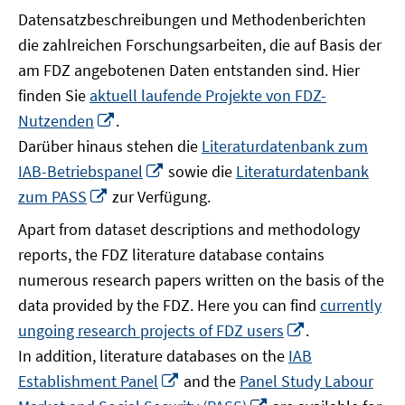
Datensatzbeschreibungen und Methodenberichten
die zahlreichen Forschungsarbeiten, die auf Basis der
am FDZ angebotenen Daten entstanden sind. Hier
finden Sie
aktuell laufende Projekte von FDZ-
In
Nutzenden
.
neuem
Darüber hinaus stehen die
Literaturdatenbank zum
Fenster
In
IAB-Betriebspanel
sowie die
Literaturdatenbank
öffnen
neuem
In
zum PASS
zur Verfügung.
Fenster
neuem
Apart from dataset descriptions and methodology
öffnen
Fenster
reports, the FDZ literature database contains
öffnen
numerous research papers written on the basis of the
data provided by the FDZ. Here you can find
currently
In
ungoing research projects of FDZ users
.
neuem
In addition, literature databases on the
IAB
Fenster
In
Establishment Panel
and the
Panel Study Labour
öffnen
neuem
In