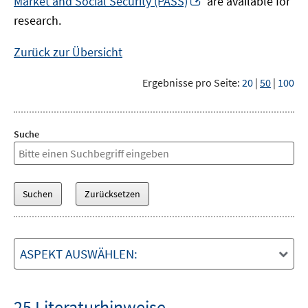
Market and Social Security (PASS)
are available for
Fenster
neuem
research.
öffnen
Fenster
öffnen
Zurück zur Übersicht
Ergebnisse pro Seite:
20
|
50
|
100
Suche
ASPEKT AUSWÄHLEN:
25 Literaturhinweise