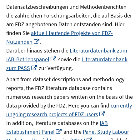
Datensatzbeschreibungen und Methodenberichten
die zahlreichen Forschungsarbeiten, die auf Basis der
am FDZ angebotenen Daten entstanden sind. Hier
finden Sie
aktuell laufende Projekte von FDZ-
In
Nutzenden
.
neuem
Darüber hinaus stehen die
Literaturdatenbank zum
Fenster
In
IAB-Betriebspanel
sowie die
Literaturdatenbank
öffnen
neuem
In
zum PASS
zur Verfügung.
Fenster
neuem
Apart from dataset descriptions and methodology
öffnen
Fenster
reports, the FDZ literature database contains
öffnen
numerous research papers written on the basis of the
data provided by the FDZ. Here you can find
currently
In
ungoing research projects of FDZ users
.
neuem
In addition, literature databases on the
IAB
Fenster
In
Establishment Panel
and the
Panel Study Labour
öffnen
neuem
In