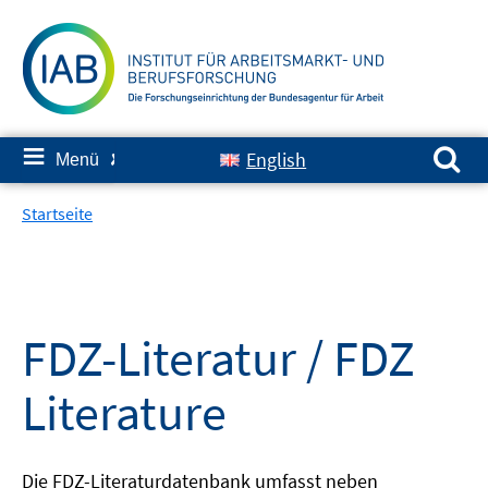
Springe
zum
Inhalt
Suchen nach:
≡
English
Menü
✘
Startseite
FDZ-Literatur / FDZ
Literature
Die FDZ-Literaturdatenbank umfasst neben