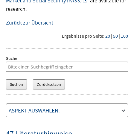
Market and Social Security (PASS)
are available for
Fenster
neuem
research.
öffnen
Fenster
öffnen
Zurück zur Übersicht
Ergebnisse pro Seite:
20
|
50
|
100
Suche
ASPEKT AUSWÄHLEN:
47 Literaturhinweise