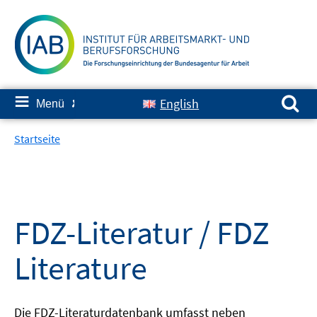
Springe
zum
Inhalt
Suchen nach:
≡
English
Menü
✘
Startseite
FDZ-Literatur / FDZ
Literature
Die FDZ-Literaturdatenbank umfasst neben