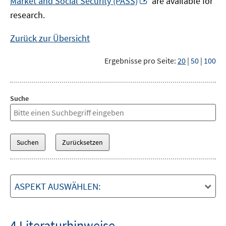
Market and Social Security (PASS)
are available for
Fenster
neuem
research.
öffnen
Fenster
öffnen
Zurück zur Übersicht
Ergebnisse pro Seite:
20
|
50
|
100
Suche
ASPEKT AUSWÄHLEN:
4 Literaturhinweise