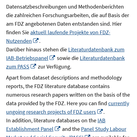
Datensatzbeschreibungen und Methodenberichten
die zahlreichen Forschungsarbeiten, die auf Basis der
am FDZ angebotenen Daten entstanden sind. Hier
finden Sie
aktuell laufende Projekte von FDZ-
In
Nutzenden
.
neuem
Darüber hinaus stehen die
Literaturdatenbank zum
Fenster
In
IAB-Betriebspanel
sowie die
Literaturdatenbank
öffnen
neuem
In
zum PASS
zur Verfügung.
Fenster
neuem
Apart from dataset descriptions and methodology
öffnen
Fenster
reports, the FDZ literature database contains
öffnen
numerous research papers written on the basis of the
data provided by the FDZ. Here you can find
currently
In
ungoing research projects of FDZ users
.
neuem
In addition, literature databases on the
IAB
Fenster
In
Establishment Panel
and the
Panel Study Labour
öffnen
neuem
In