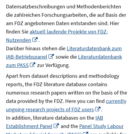
Datensatzbeschreibungen und Methodenberichten
die zahlreichen Forschungsarbeiten, die auf Basis der
am FDZ angebotenen Daten entstanden sind. Hier
finden Sie
aktuell laufende Projekte von FDZ-
In
Nutzenden
.
neuem
Darüber hinaus stehen die
Literaturdatenbank zum
Fenster
In
IAB-Betriebspanel
sowie die
Literaturdatenbank
öffnen
neuem
In
zum PASS
zur Verfügung.
Fenster
neuem
Apart from dataset descriptions and methodology
öffnen
Fenster
reports, the FDZ literature database contains
öffnen
numerous research papers written on the basis of the
data provided by the FDZ. Here you can find
currently
In
ungoing research projects of FDZ users
.
neuem
In addition, literature databases on the
IAB
Fenster
In
Establishment Panel
and the
Panel Study Labour
öffnen
neuem
In