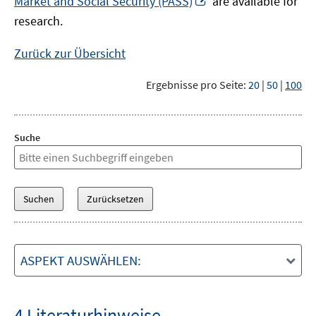
Market and Social Security (PASS)
are available for
Fenster
neuem
research.
öffnen
Fenster
öffnen
Zurück zur Übersicht
Ergebnisse pro Seite:
20
|
50
|
100
Suche
ASPEKT AUSWÄHLEN:
4 Literaturhinweise