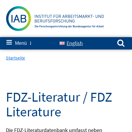
Springe
zum
Inhalt
Suchen nach:
≡
English
Menü
✘
Startseite
FDZ-Literatur / FDZ
Literature
Die FDZ-Literaturdatenbank umfasst neben