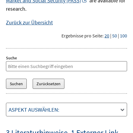
Market and Social Security (PASS)
are available for
Fenster
neuem
research.
öffnen
Fenster
öffnen
Zurück zur Übersicht
Ergebnisse pro Seite:
20
|
50
|
100
Suche
ASPEKT AUSWÄHLEN:
3 Literaturhinweise
,
1 Externer Link