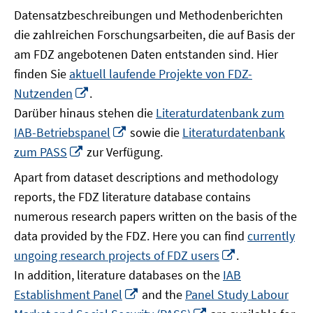
Datensatzbeschreibungen und Methodenberichten
die zahlreichen Forschungsarbeiten, die auf Basis der
am FDZ angebotenen Daten entstanden sind. Hier
finden Sie
aktuell laufende Projekte von FDZ-
In
Nutzenden
.
neuem
Darüber hinaus stehen die
Literaturdatenbank zum
Fenster
In
IAB-Betriebspanel
sowie die
Literaturdatenbank
öffnen
neuem
In
zum PASS
zur Verfügung.
Fenster
neuem
Apart from dataset descriptions and methodology
öffnen
Fenster
reports, the FDZ literature database contains
öffnen
numerous research papers written on the basis of the
data provided by the FDZ. Here you can find
currently
In
ungoing research projects of FDZ users
.
neuem
In addition, literature databases on the
IAB
Fenster
In
Establishment Panel
and the
Panel Study Labour
öffnen
neuem
In