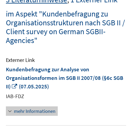
im Aspekt "Kundenbefragung zu
Organisationsstrukturen nach SGB II /
Client survey on German SGBII-
Agencies"
Externer Link
Kundenbefragung zur Analyse von
Organisationsformen im SGB II 2007/08 (§6c SGB
In
II)
(07.05.2025)
neuem
IAB-FDZ
Fenster
öffnen
mehr Informationen