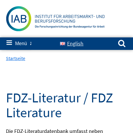
Springe
zum
Inhalt
Suchen nach:
≡
English
Menü
✘
Startseite
FDZ-Literatur / FDZ
Literature
Die FDZ-Literaturdatenbank umfasst neben