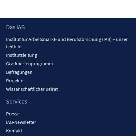
Footer
Das IAB
Inhalt
Institut für Arbeitsmarkt- und Berufsforschung (IAB) – unser
Leitbild
Institutsleitung
Graduiertenprogramm
Befragungen
Projekte
Wissenschaftlicher Beirat
Services
Presse
IAB-Newsletter
Kontakt