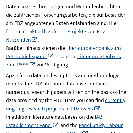
Datensatzbeschreibungen und Methodenberichten
die zahlreichen Forschungsarbeiten, die auf Basis der
am FDZ angebotenen Daten entstanden sind. Hier
finden Sie
aktuell laufende Projekte von FDZ-
In
Nutzenden
.
neuem
Darüber hinaus stehen die
Literaturdatenbank zum
Fenster
In
IAB-Betriebspanel
sowie die
Literaturdatenbank
öffnen
neuem
In
zum PASS
zur Verfügung.
Fenster
neuem
Apart from dataset descriptions and methodology
öffnen
Fenster
reports, the FDZ literature database contains
öffnen
numerous research papers written on the basis of the
data provided by the FDZ. Here you can find
currently
In
ungoing research projects of FDZ users
.
neuem
In addition, literature databases on the
IAB
Fenster
In
Establishment Panel
and the
Panel Study Labour
öffnen
neuem
In