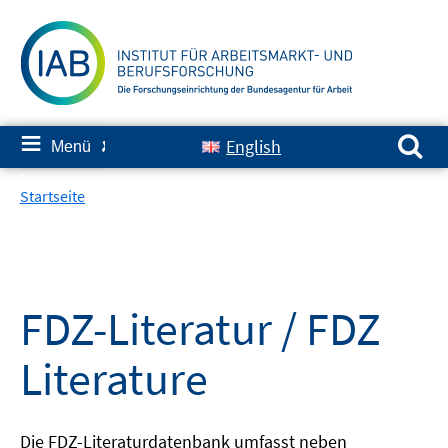
Springe
zum
Inhalt
Suchen nach:
≡
English
Menü
✘
Startseite
FDZ-Literatur / FDZ
Literature
Die FDZ-Literaturdatenbank umfasst neben