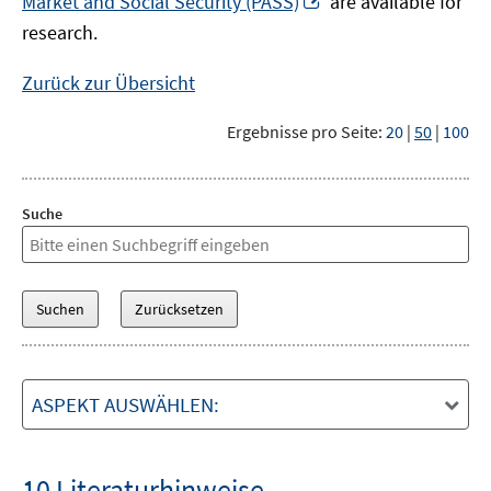
Market and Social Security (PASS)
are available for
Fenster
neuem
research.
öffnen
Fenster
öffnen
Zurück zur Übersicht
Ergebnisse pro Seite:
20
|
50
|
100
Suche
ASPEKT AUSWÄHLEN:
10 Literaturhinweise