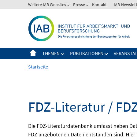
Springe
Weitere IAB Websites
Presse
Kontakt
IAB-Newslet
zum
Inhalt
THEMEN
PUBLIKATIONEN
VERANSTA
Startseite
FDZ-Literatur / FDZ
Die FDZ-Literaturdatenbank umfasst neben Dat
FDZ angebotenen Daten entstanden sind. Hier 