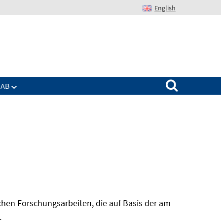
English
Suchen nach:
IAB
hen Forschungsarbeiten, die auf Basis der am
In
.