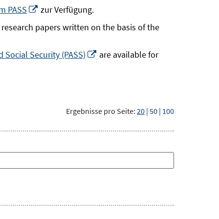
neuem
In
um PASS
zur Verfügung.
Fenster
neuem
research papers written on the basis of the
öffnen
Fenster
öffnen
In
 Social Security (PASS)
are available for
neuem
Fenster
öffnen
Ergebnisse pro Seite:
20
|
50
|
100