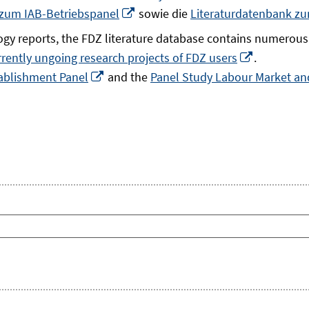
In
 zum IAB-Betriebspanel
sowie die
Literaturdatenbank z
neuem
gy reports, the FDZ literature database contains numerous 
Fenster
In
rrently ungoing research projects of FDZ users
.
öffnen
In
neuem
ablishment Panel
and the
Panel Study Labour Market and
neuem
Fenster
Fenster
öffnen
öffnen