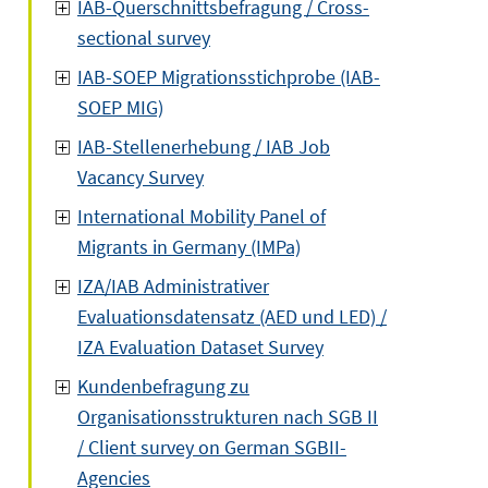
IAB-Querschnittsbefragung / Cross-
sectional survey
IAB-SOEP Migrationsstichprobe (IAB-
SOEP MIG)
IAB-Stellenerhebung / IAB Job
Vacancy Survey
International Mobility Panel of
Migrants in Germany (IMPa)
IZA/IAB Administrativer
Evaluationsdatensatz (AED und LED) /
IZA Evaluation Dataset Survey
Kundenbefragung zu
Organisationsstrukturen nach SGB II
/ Client survey on German SGBII-
Agencies