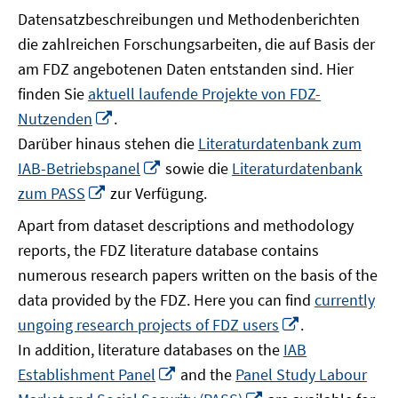
Datensatzbeschreibungen und Methodenberichten
die zahlreichen Forschungsarbeiten, die auf Basis der
am FDZ angebotenen Daten entstanden sind. Hier
finden Sie
aktuell laufende Projekte von FDZ-
In
Nutzenden
.
neuem
Darüber hinaus stehen die
Literaturdatenbank zum
Fenster
In
IAB-Betriebspanel
sowie die
Literaturdatenbank
öffnen
neuem
In
zum PASS
zur Verfügung.
Fenster
neuem
Apart from dataset descriptions and methodology
öffnen
Fenster
reports, the FDZ literature database contains
öffnen
numerous research papers written on the basis of the
data provided by the FDZ. Here you can find
currently
In
ungoing research projects of FDZ users
.
neuem
In addition, literature databases on the
IAB
Fenster
In
Establishment Panel
and the
Panel Study Labour
öffnen
neuem
In