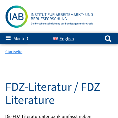
Springe
zum
Inhalt
Suchen nach:
≡
English
Menü
✘
Startseite
FDZ-Literatur / FDZ
Literature
Die FDZ-Literaturdatenbank umfasst neben