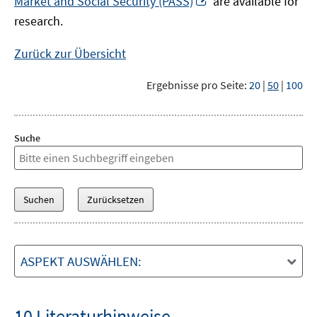
Market and Social Security (PASS)
are available for
Fenster
neuem
research.
öffnen
Fenster
öffnen
Zurück zur Übersicht
Ergebnisse pro Seite:
20
|
50
|
100
Suche
ASPEKT AUSWÄHLEN:
10 Literaturhinweise